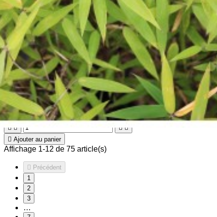

Aperçu rapide

Fargesia nitida 'Great Wall'
18,00 €





Ajouter au panier
Affichage 1-12 de 75 article(s)

Précédent
1
2
3
…