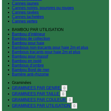
Cannes jaunes
Cannes noires, pourpres ou rouges
Cannes rayées
Cannes tachetées
Cannes vertes
BAMBOU PAR UTILISATION
Bambou d'intérieur
Bambou de collection
Bambou pour haie
Bambous non-traçants pour haie 2m et plus
Bambous traçants pour haie 2m et plus
Bambou pour massif
Bambou en isolé
Bambous d'ombre
Bambou Bord de mer
Barrière anti-rhizome
Graminées
GRAMINEES PAR GENRE

GRAMINEES PAR TAILLE

GRAMINEES PAR COULEUR

GRAMINEES PAR UTILISATION
