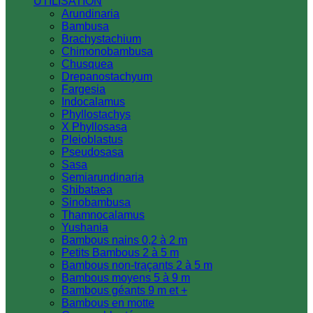
UTILISATION
Arundinaria
Bambusa
Brachystachium
Chimonobambusa
Chusquea
Drepanostachyum
Fargesia
Indocalamus
Phyllostachys
X Phyllosasa
Pleioblastus
Pseudosasa
Sasa
Semiarundinaria
Shibataea
Sinobambusa
Thamnocalamus
Yushania
Bambous nains 0,2 à 2 m
Petits Bambous 2 à 5 m
Bambous non-traçants 2 à 5 m
Bambous moyens 5 à 9 m
Bambous géants 9 m et +
Bambous en motte