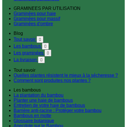
GRAMINEES PAR UTILISATION
Graminées pour haie
Graminées pour massif
Graminées d'ombre
Blog
Tout savoir

Les bambous

Les graminées

La livraison

Tout savoir
Quelles plantes résistent le mieux à la sécheresse ?
Comment sont produites nos plantes ?
Les bambous
La plantation du bambou
Planter une haie de bambous
Entretien de votre haie de bambous
Barrière anti-racine : Protéger votre bambou
Bambous en motte
Glossaire botanique
Anecdote sur le Bambou