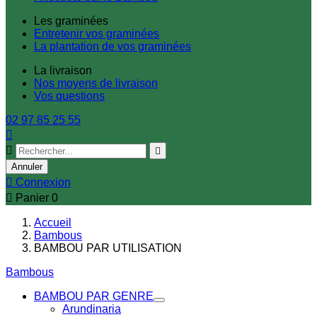
Les graminées
Entretenir vos graminées
La plantation de vos graminées
La livraison
Nos moyens de livraison
Vos questions
02 97 85 25 55



Annuler

Connexion

Panier
0
Accueil
Bambous
BAMBOU PAR UTILISATION
Bambous
BAMBOU PAR GENRE
Arundinaria