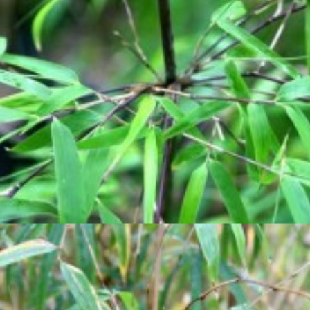

Aperçu rapide

Yushania addingtonii
30,00 €
Voir détails