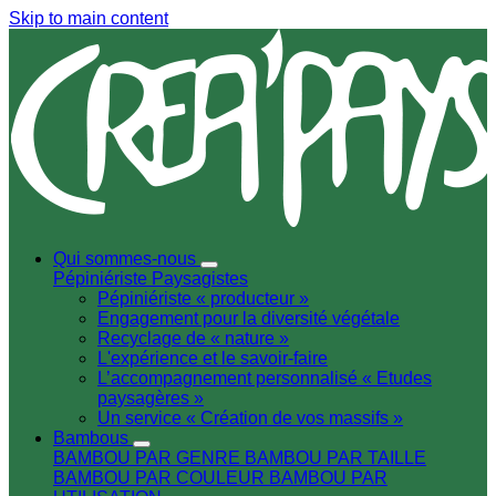
Skip to main content
Qui sommes-nous
Pépiniériste
Paysagistes
Pépiniériste « producteur »
Engagement pour la diversité végétale
Recyclage de « nature »
L'expérience et le savoir-faire
L’accompagnement personnalisé « Etudes
paysagères »
Un service « Création de vos massifs »
Bambous
BAMBOU PAR GENRE
BAMBOU PAR TAILLE
BAMBOU PAR COULEUR
BAMBOU PAR