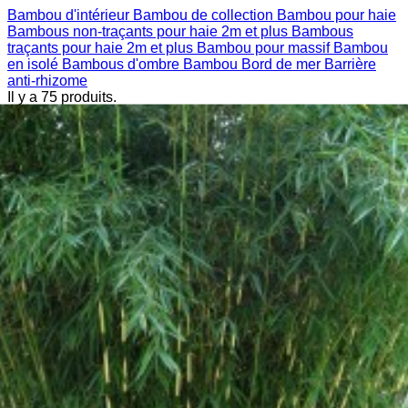
Bambou d'intérieur
Bambou de collection
Bambou pour haie
Bambous non-traçants pour haie 2m et plus
Bambous
traçants pour haie 2m et plus
Bambou pour massif
Bambou
en isolé
Bambous d'ombre
Bambou Bord de mer
Barrière
anti-rhizome
Il y a 75 produits.
Trier par :
Pertinence
Meilleures ventes
Pertinence
Nom, A à Z
Nom, Z à A
Prix,
croissant
Prix, décroissant
Référence, A à Z
Référence, Z à A