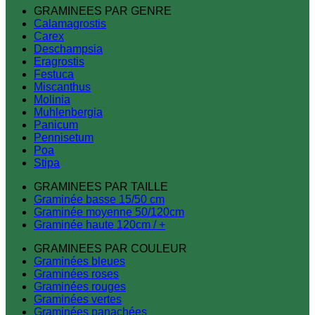
GRAMINEES PAR GENRE
Calamagrostis
Carex
Deschampsia
Eragrostis
Festuca
Miscanthus
Molinia
Muhlenbergia
Panicum
Pennisetum
Poa
Stipa
GRAMINEES PAR TAILLE
Graminée basse 15/50 cm
Graminée moyenne 50/120cm
Graminée haute 120cm / +
GRAMINEES PAR COULEUR
Graminées bleues
Graminées roses
Graminées rouges
Graminées vertes
Graminées panachées