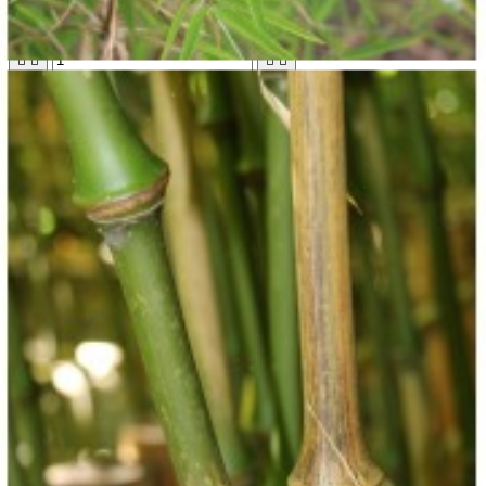
Fargesia angustissima
18,50 €





Ajouter au panier
Bientôt disponible