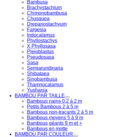
Bambusa
Brachystachium
Chimonobambusa
Chusquea
Drepanostachyum
Fargesia
Indocalamus
Phyllostachys
X Phyllosasa
Pleioblastus
Pseudosasa
Sasa
Semiarundinaria
Shibataea
Sinobambusa
Thamnocalamus
Yushania
BAMBOU PAR TAILLE
Bambous nains 0,2 à 2 m
Petits Bambous 2 à 5 m
Bambous non-traçants 2 à 5 m
Bambous moyens 5 à 9 m
Bambous géants 9 m et +
Bambous en motte
BAMBOU PAR COULEUR