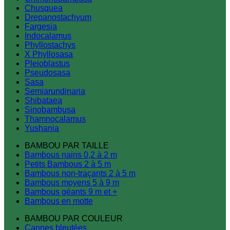
Chusquea
Drepanostachyum
Fargesia
Indocalamus
Phyllostachys
X Phyllosasa
Pleioblastus
Pseudosasa
Sasa
Semiarundinaria
Shibataea
Sinobambusa
Thamnocalamus
Yushania
BAMBOU PAR TAILLE
Bambous nains 0,2 à 2 m
Petits Bambous 2 à 5 m
Bambous non-traçants 2 à 5 m
Bambous moyens 5 à 9 m
Bambous géants 9 m et +
Bambous en motte
BAMBOU PAR COULEUR
Cannes bleutées