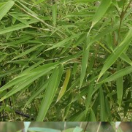

Aperçu rapide

Bambusa tuldoides
25,50 €
Voir détails

Aperçu rapide

Fargesia robusta 'Pingwu'
20,00 €