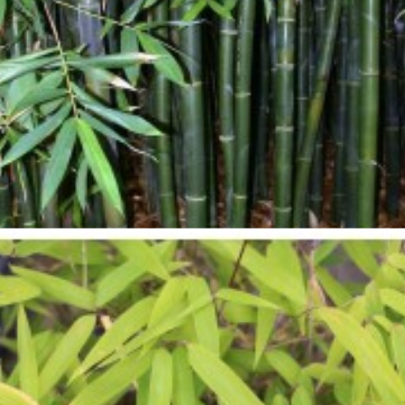

Aperçu rapide

Bambusa odhalmii
95,00 €
Voir détails