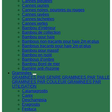
Cannes bleutées
Cannes jaunes
Cannes noires, pourpres ou rouges
Cannes rayées
Cannes tachetées
Cannes vertes
Bambou d'intérieur
Bambou de collection
Bambou pour haie
Bambous non-traçants pour haie 2m et plus
Bambous traçants pour haie 2m et plus
Bambou pour massif
Bambou en isolé
Bambous d'ombre
Bambou Bord de mer
Barrière anti-rhizome
Graminées
GRAMINEES PAR GENRE
GRAMINEES PAR TAILLE
GRAMINEES PAR COULEUR
GRAMINEES PAR
UTILISATION
Calamagrostis
Carex
Deschampsia
Eragrostis
Festuca