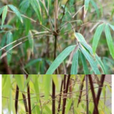

Aperçu rapide

Drepanostachyum asperum
15,00 €





Ajouter au panier