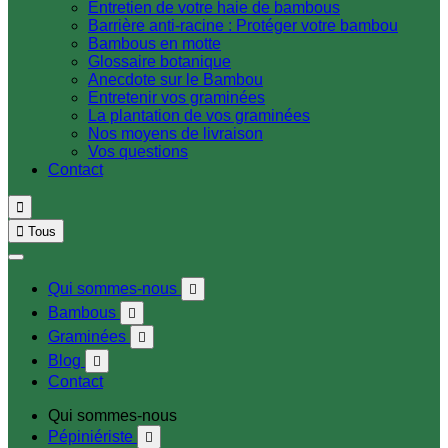
Entretien de votre haie de bambous
Barrière anti-racine : Protéger votre bambou
Bambous en motte
Glossaire botanique
Anecdote sur le Bambou
Entretenir vos graminées
La plantation de vos graminées
Nos moyens de livraison
Vos questions
Contact


Tous
Qui sommes-nous

Bambous

Graminées

Blog

Contact
Qui sommes-nous
Pépiniériste
