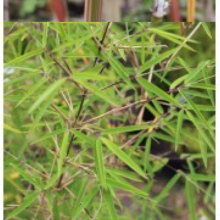

Aperçu rapide

Bambusa multiplex 'Alphonse Kaar'
25,50 €
Voir détails

Aperçu rapide
