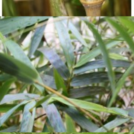

Aperçu rapide

Chimonobambusa tumidissinoda
36,50 €
Voir détails
Bientôt disponible