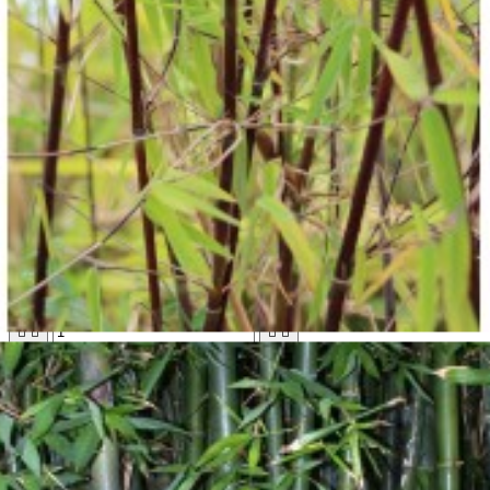

Aperçu rapide

Fargesia jiuzhaigou 1
20,00 €





Ajouter au panier
Bientôt disponible