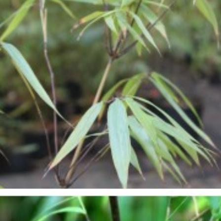





Ajouter au panier

Aperçu rapide

Drepanostachyum scandens
30,00 €





Ajouter au panier