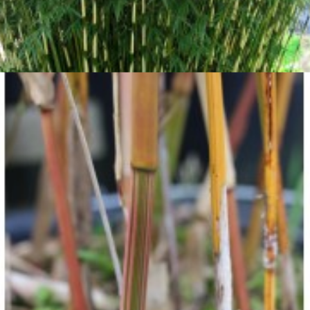

Aperçu rapide

Fargesia robusta 'Campbell'
20,00 €
Voir détails
Bientôt disponible