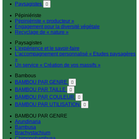
Paysagistes

Pépiniériste
Pépiniériste « producteur »
Engagement pour la diversité végétale
Recyclage de « nature »
Paysagistes
L'expérience et le savoir-faire
L’accompagnement personnalisé « Etudes paysagères
»
Un service « Création de vos massifs »
Bambous
BAMBOU PAR GENRE

BAMBOU PAR TAILLE

BAMBOU PAR COULEUR

BAMBOU PAR UTILISATION

BAMBOU PAR GENRE
Arundinaria
Bambusa
Brachystachium
Chimonobambusa