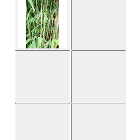
Thamnocalamus spatiflorus 'Lang Tang' Images