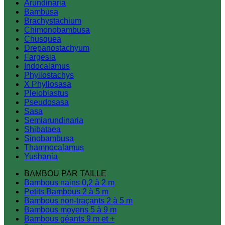
Arundinaria
Bambusa
Brachystachium
Chimonobambusa
Chusquea
Drepanostachyum
Fargesia
Indocalamus
Phyllostachys
X Phyllosasa
Pleioblastus
Pseudosasa
Sasa
Semiarundinaria
Shibataea
Sinobambusa
Thamnocalamus
Yushania
BAMBOU PAR TAILLE
Bambous nains 0,2 à 2 m
Petits Bambous 2 à 5 m
Bambous non-traçants 2 à 5 m
Bambous moyens 5 à 9 m
Bambous géants 9 m et +