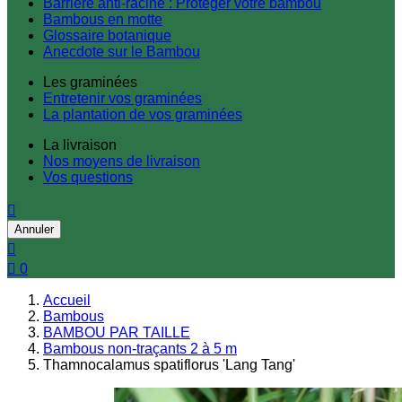
Barrière anti-racine : Protéger votre bambou
Bambous en motte
Glossaire botanique
Anecdote sur le Bambou
Les graminées
Entretenir vos graminées
La plantation de vos graminées
La livraison
Nos moyens de livraison
Vos questions

Annuler


0
Accueil
Bambous
BAMBOU PAR TAILLE
Bambous non-traçants 2 à 5 m
Thamnocalamus spatiflorus 'Lang Tang'