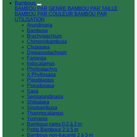
Bambous
BAMBOU PAR GENRE
BAMBOU PAR TAILLE
BAMBOU PAR COULEUR
BAMBOU PAR
UTILISATION
Arundinaria
Bambusa
Brachystachium
Chimonobambusa
Chusquea
Drepanostachyum
Fargesia
Indocalamus
Phyllostachys
X Phyllosasa
Pleioblastus
Pseudosasa
Sasa
Semiarundinaria
Shibataea
Sinobambusa
Thamnocalamus
Yushania
Bambous nains 0,2 à 2 m
Petits Bambous 2 à 5 m
Bambous non-traçants 2 à 5 m