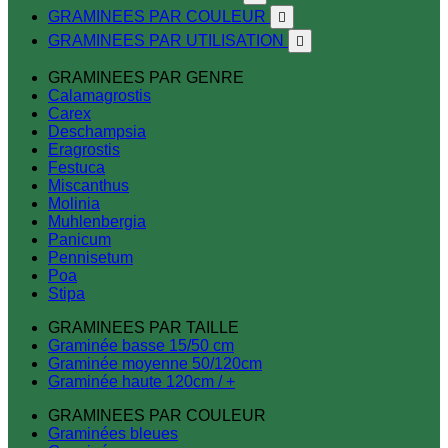
GRAMINEES PAR COULEUR

GRAMINEES PAR UTILISATION

GRAMINEES PAR GENRE
Calamagrostis
Carex
Deschampsia
Eragrostis
Festuca
Miscanthus
Molinia
Muhlenbergia
Panicum
Pennisetum
Poa
Stipa
GRAMINEES PAR TAILLE
Graminée basse 15/50 cm
Graminée moyenne 50/120cm
Graminée haute 120cm / +
GRAMINEES PAR COULEUR
Graminées bleues