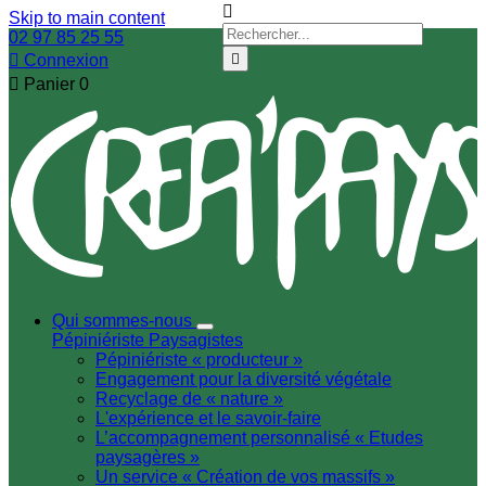

Skip to main content
02 97 85 25 55

Connexion


Panier
0
Qui sommes-nous
Pépiniériste
Paysagistes
Pépiniériste « producteur »
Engagement pour la diversité végétale
Recyclage de « nature »
L'expérience et le savoir-faire
L’accompagnement personnalisé « Etudes
paysagères »
Un service « Création de vos massifs »