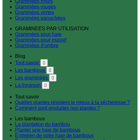
Graminées roses
Graminées rouges
Graminées vertes
Graminées panachées
GRAMINEES PAR UTILISATION
Graminées pour haie
Graminées pour massif
Graminées d'ombre
Blog
Tout savoir

Les bambous

Les graminées

La livraison

Tout savoir
Quelles plantes résistent le mieux à la sécheresse ?
Comment sont produites nos plantes ?
Les bambous
La plantation du bambou
Planter une haie de bambous
Entretien de votre haie de bambous