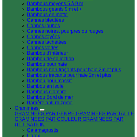
Bambous moyens 5 à 9 m
Bambous géants 9 m et +
Bambous en motte
Cannes bleutées
Cannes jaunes
Cannes noires, pourpres ou rouges
Cannes rayées
Cannes tachetées
Cannes vertes
Bambou d'intérieur
Bambou de collection
Bambou pour haie
Bambous non-traçants pour haie 2m et plus
Bambous traçants pour haie 2m et plus
Bambou pour massif
Bambou en isolé
Bambous d'ombre
Bambou Bord de mer
Barrière anti-rhizome
Graminées
GRAMINEES PAR GENRE
GRAMINEES PAR TAILLE
GRAMINEES PAR COULEUR
GRAMINEES PAR
UTILISATION
Calamagrostis
Carex