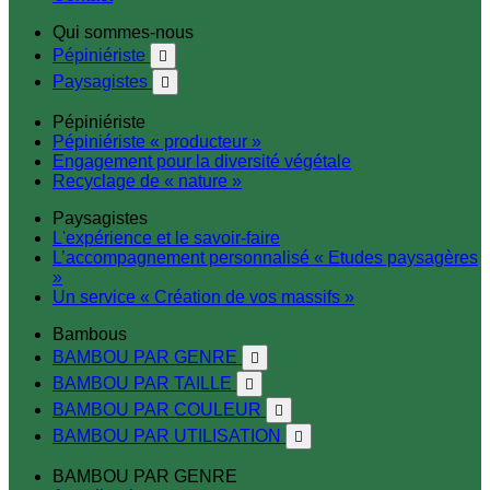
Qui sommes-nous
Pépiniériste

Paysagistes

Pépiniériste
Pépiniériste « producteur »
Engagement pour la diversité végétale
Recyclage de « nature »
Paysagistes
L'expérience et le savoir-faire
L’accompagnement personnalisé « Etudes paysagères
»
Un service « Création de vos massifs »
Bambous
BAMBOU PAR GENRE

BAMBOU PAR TAILLE

BAMBOU PAR COULEUR

BAMBOU PAR UTILISATION

BAMBOU PAR GENRE