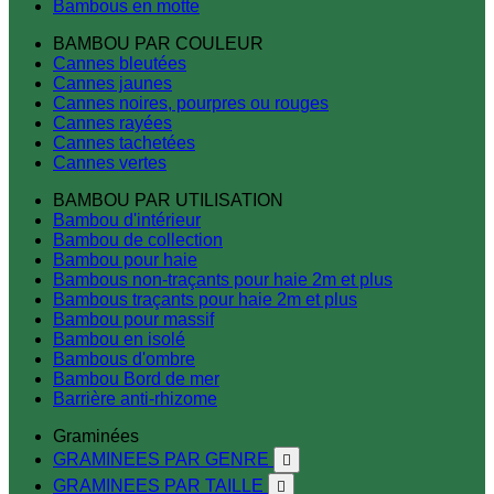
Bambous en motte
BAMBOU PAR COULEUR
Cannes bleutées
Cannes jaunes
Cannes noires, pourpres ou rouges
Cannes rayées
Cannes tachetées
Cannes vertes
BAMBOU PAR UTILISATION
Bambou d'intérieur
Bambou de collection
Bambou pour haie
Bambous non-traçants pour haie 2m et plus
Bambous traçants pour haie 2m et plus
Bambou pour massif
Bambou en isolé
Bambous d'ombre
Bambou Bord de mer
Barrière anti-rhizome
Graminées
GRAMINEES PAR GENRE

GRAMINEES PAR TAILLE
