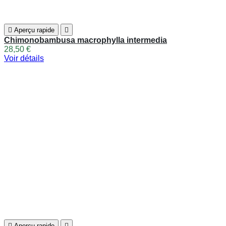

Aperçu rapide

Yushania addingtonii
30,00 €
Voir détails