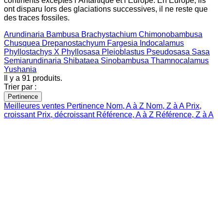
continents exceptés l’Antartique et l’Europe. En Europe, ils
ont disparu lors des glaciations successives, il ne reste que
des traces fossiles.
Arundinaria
Bambusa
Brachystachium
Chimonobambusa
Chusquea
Drepanostachyum
Fargesia
Indocalamus
Phyllostachys
X Phyllosasa
Pleioblastus
Pseudosasa
Sasa
Semiarundinaria
Shibataea
Sinobambusa
Thamnocalamus
Yushania
Il y a 91 produits.
Trier par :
Pertinence
Meilleures ventes
Pertinence
Nom, A à Z
Nom, Z à A
Prix,
croissant
Prix, décroissant
Référence, A à Z
Référence, Z à A

Aperçu rapide

Thamnocalamus spatiflorus 'Lang Tang'
25,00 €





Ajouter au panier

Aperçu rapide

Drepanostachyum asperum
15,00 €