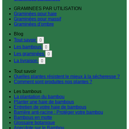
GRAMINEES PAR UTILISATION
Graminées pour haie
Graminées pour massif
Graminées d'ombre
Blog
Tout savoir

Les bambous

Les graminées

La livraison

Tout savoir
Quelles plantes résistent le mieux à la sécheresse ?
Comment sont produites nos plantes ?
Les bambous
La plantation du bambou
Planter une haie de bambous
Entretien de votre haie de bambous
Barrière anti-racine : Protéger votre bambou
Bambous en motte
Glossaire botanique
Anecdote sur le Bambou