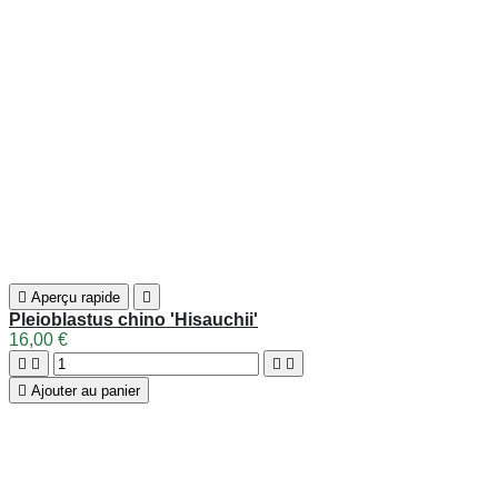
HORAIRES D'OUVERTURE
Du Lundi au Samedi
14h00-17h30
ADRESSE
Allée de la roselière
Village de Lannénec
56270 Ploemeur
Tél. : 02 97 85 25 55