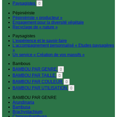
Paysagistes

Pépiniériste
Pépiniériste « producteur »
Engagement pour la diversité végétale
Recyclage de « nature »
Paysagistes
L'expérience et le savoir-faire
L’accompagnement personnalisé « Etudes paysagères
»
Un service « Création de vos massifs »
Bambous
BAMBOU PAR GENRE

BAMBOU PAR TAILLE

BAMBOU PAR COULEUR

BAMBOU PAR UTILISATION

BAMBOU PAR GENRE
Arundinaria
Bambusa
Brachystachium
Chimonobambusa