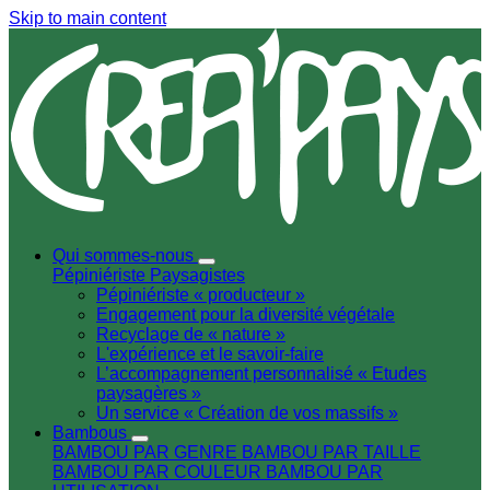
Skip to main content
Qui sommes-nous
Pépiniériste
Paysagistes
Pépiniériste « producteur »
Engagement pour la diversité végétale
Recyclage de « nature »
L'expérience et le savoir-faire
L’accompagnement personnalisé « Etudes
paysagères »
Un service « Création de vos massifs »
Bambous
BAMBOU PAR GENRE
BAMBOU PAR TAILLE
BAMBOU PAR COULEUR
BAMBOU PAR