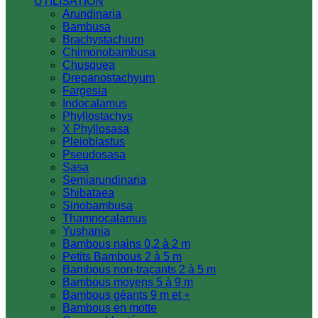
UTILISATION
Arundinaria
Bambusa
Brachystachium
Chimonobambusa
Chusquea
Drepanostachyum
Fargesia
Indocalamus
Phyllostachys
X Phyllosasa
Pleioblastus
Pseudosasa
Sasa
Semiarundinaria
Shibataea
Sinobambusa
Thamnocalamus
Yushania
Bambous nains 0,2 à 2 m
Petits Bambous 2 à 5 m
Bambous non-traçants 2 à 5 m
Bambous moyens 5 à 9 m
Bambous géants 9 m et +
Bambous en motte