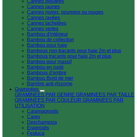
Cannes bleutées
Cannes jaunes
Cannes noires, pourpres ou rouges
Cannes rayées
Cannes tachetées
Cannes vertes
Bambou d'intérieur
Bambou de collection
Bambou pour haie
Bambous non-traçants pour haie 2m et plus
Bambous traçants pour haie 2m et plus
Bambou pour massif
Bambou en isolé
Bambous d'ombre
Bambou Bord de mer
Barrière anti-rhizome
Graminées
GRAMINEES PAR GENRE
GRAMINEES PAR TAILLE
GRAMINEES PAR COULEUR
GRAMINEES PAR
UTILISATION
Calamagrostis
Carex
Deschampsia
Eragrostis
Festuca