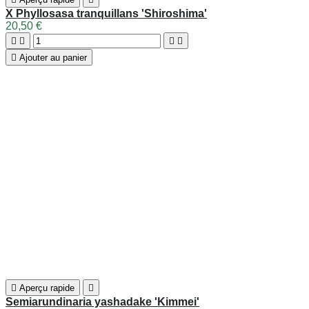

Aperçu rapide

Brachystachium densiflorum
25,50 €





Ajouter au panier
Bientôt disponible