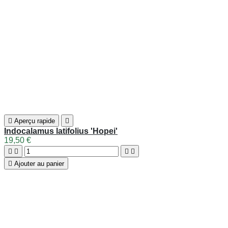
REJOIGNEZ NOTRE NEWSLETTER
J'accepte les conditions générales et la politique de
confidentialité
Vous pouvez vous désinscrire à tout moment. Vous trouverez
pour cela nos informations de contact dans les conditions
d'utilisation du site.
Informations
Toggle informations links
