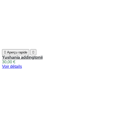
Politique de confidentialité
politique de confidentialité
relative au règlement européen 2016 / 679 du 27 avril
2016
Conditionnement et livraison
Nos conditions de
livraison
Mentions légales
Mentions légales
Conditions générales de ventes
Nos conditions
générales de ventes
Paiement sécurisé
Notre méthode de paiement
sécurisé
Magasins
La Pépinière
Toggle la pépinière links

Qui sommes-nous
Expositions plantes
Espace Pro
Blog
Mon Compte
Toggle mon compte links

Mes commandes
Mes avoirs
Mes adresses
Mes informations personnelles