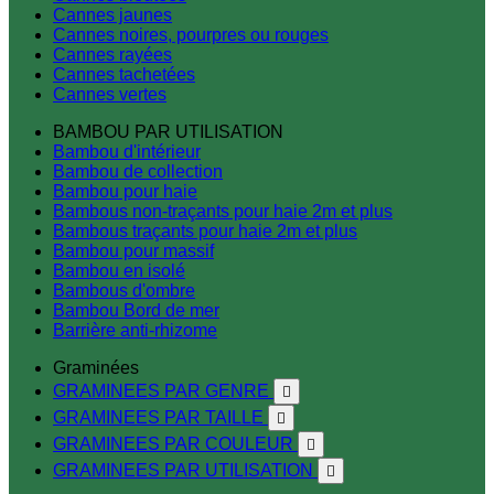
Cannes jaunes
Cannes noires, pourpres ou rouges
Cannes rayées
Cannes tachetées
Cannes vertes
BAMBOU PAR UTILISATION
Bambou d'intérieur
Bambou de collection
Bambou pour haie
Bambous non-traçants pour haie 2m et plus
Bambous traçants pour haie 2m et plus
Bambou pour massif
Bambou en isolé
Bambous d'ombre
Bambou Bord de mer
Barrière anti-rhizome
Graminées
GRAMINEES PAR GENRE

GRAMINEES PAR TAILLE

GRAMINEES PAR COULEUR

GRAMINEES PAR UTILISATION
