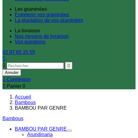
Les graminées
Entretenir vos graminées
La plantation de vos graminées
La livraison
Nos moyens de livraison
Vos questions
02 97 85 25 55



Annuler

Connexion

Panier
0
Accueil
Bambous
BAMBOU PAR GENRE
Bambous
BAMBOU PAR GENRE
Arundinaria