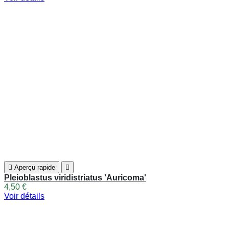
Suivant

RETRAIT
Les retraits des commandes en pépinière ont lieu
du Jeudi au Samedi
.