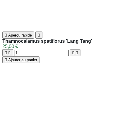





Ajouter au panier

Aperçu rapide

Chimonobambusa macrophylla intermedia
28,50 €
Voir détails

Aperçu rapide

X Phyllosasa tranquillans 'Shiroshima'
20,50 €





Ajouter au panier

Aperçu rapide

Semiarundinaria yashadake 'Kimmei'
18,00 €





Ajouter au panier

Aperçu rapide

Pseudosasa amabilis