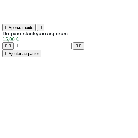
25,00 €
Voir détails

Aperçu rapide

Pleioblastus viridistriatus 'Auricoma'
4,50 €
Voir détails

Aperçu rapide

Pleioblastus chino 'Hisauchii'
16,00 €





Ajouter au panier

Aperçu rapide

Indocalamus latifolius 'Hopei'
19,50 €





Ajouter au panier