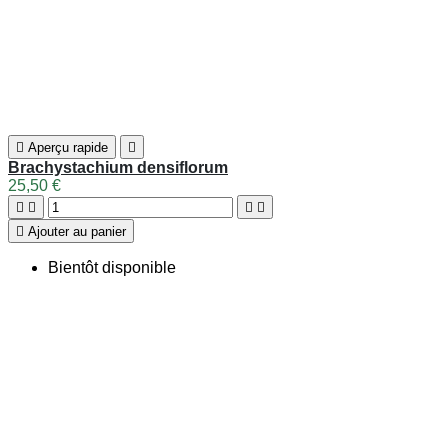
Mes bons de réduction
Liens
Toggle liens links

Plantes et cultures
AEB France
Arrosoirs et sécateurs
Créa'Paysage Piscine
L'Art des Jardins
Jardins de France
© 2026 -
Créa'Paysage
. Réalisation
Rhonalpcom
Chargement...
Retour en haut