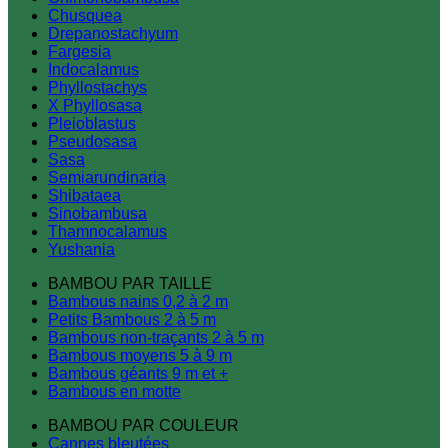
Chusquea
Drepanostachyum
Fargesia
Indocalamus
Phyllostachys
X Phyllosasa
Pleioblastus
Pseudosasa
Sasa
Semiarundinaria
Shibataea
Sinobambusa
Thamnocalamus
Yushania
BAMBOU PAR TAILLE
Bambous nains 0,2 à 2 m
Petits Bambous 2 à 5 m
Bambous non-traçants 2 à 5 m
Bambous moyens 5 à 9 m
Bambous géants 9 m et +
Bambous en motte
BAMBOU PAR COULEUR
Cannes bleutées