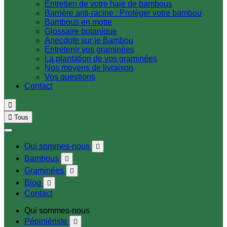
Entretien de votre haie de bambous
Barrière anti-racine : Protéger votre bambou
Bambous en motte
Glossaire botanique
Anecdote sur le Bambou
Entretenir vos graminées
La plantation de vos graminées
Nos moyens de livraison
Vos questions
Contact


Tous
Qui sommes-nous

Bambous

Graminées

Blog

Contact
Qui sommes-nous
Pépiniériste
