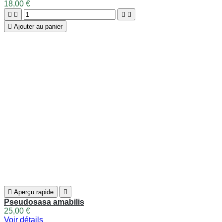

Aperçu rapide

Bambusa multiplex 'Alphonse Kaar'
25,50 €
Voir détails
Affichage 1-12 de 91 article(s)

Précédent
1
2
3
…
8