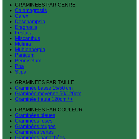
GRAMINEES PAR GENRE
Calamagrostis
Carex
Deschampsia
Eragrostis
Festuca
Miscanthus
Molinia
Muhlenbergia
Panicum
Pennisetum
Poa
Stipa
GRAMINEES PAR TAILLE
Graminée basse 15/50 cm
Graminée moyenne 50/120cm
Graminée haute 120cm / +
GRAMINEES PAR COULEUR
Graminées bleues
Graminées roses
Graminées rouges
Graminées vertes
Graminées panachées