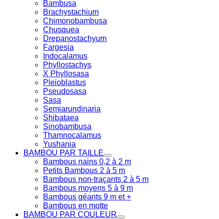
Bambusa
Brachystachium
Chimonobambusa
Chusquea
Drepanostachyum
Fargesia
Indocalamus
Phyllostachys
X Phyllosasa
Pleioblastus
Pseudosasa
Sasa
Semiarundinaria
Shibataea
Sinobambusa
Thamnocalamus
Yushania
BAMBOU PAR TAILLE
Bambous nains 0,2 à 2 m
Petits Bambous 2 à 5 m
Bambous non-traçants 2 à 5 m
Bambous moyens 5 à 9 m
Bambous géants 9 m et +
Bambous en motte
BAMBOU PAR COULEUR