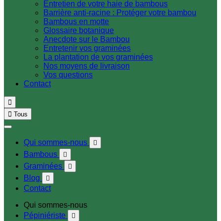
Entretien de votre haie de bambous
Barrière anti-racine : Protéger votre bambou
Bambous en motte
Glossaire botanique
Anecdote sur le Bambou
Entretenir vos graminées
La plantation de vos graminées
Nos moyens de livraison
Vos questions
Contact


Tous
Qui sommes-nous

Bambous

Graminées

Blog

Contact
Qui sommes-nous
Pépiniériste
