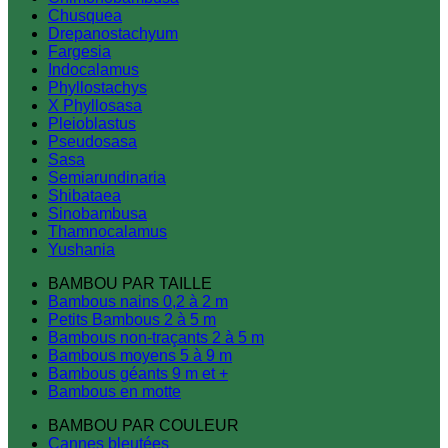
Chusquea
Drepanostachyum
Fargesia
Indocalamus
Phyllostachys
X Phyllosasa
Pleioblastus
Pseudosasa
Sasa
Semiarundinaria
Shibataea
Sinobambusa
Thamnocalamus
Yushania
BAMBOU PAR TAILLE
Bambous nains 0,2 à 2 m
Petits Bambous 2 à 5 m
Bambous non-traçants 2 à 5 m
Bambous moyens 5 à 9 m
Bambous géants 9 m et +
Bambous en motte
BAMBOU PAR COULEUR
Cannes bleutées