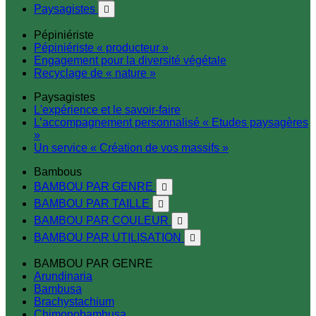
Paysagistes

Pépiniériste
Pépiniériste « producteur »
Engagement pour la diversité végétale
Recyclage de « nature »
Paysagistes
L'expérience et le savoir-faire
L’accompagnement personnalisé « Etudes paysagères
»
Un service « Création de vos massifs »
Bambous
BAMBOU PAR GENRE

BAMBOU PAR TAILLE

BAMBOU PAR COULEUR

BAMBOU PAR UTILISATION

BAMBOU PAR GENRE
Arundinaria
Bambusa
Brachystachium
Chimonobambusa