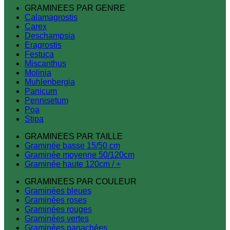
GRAMINEES PAR GENRE
Calamagrostis
Carex
Deschampsia
Eragrostis
Festuca
Miscanthus
Molinia
Muhlenbergia
Panicum
Pennisetum
Poa
Stipa
GRAMINEES PAR TAILLE
Graminée basse 15/50 cm
Graminée moyenne 50/120cm
Graminée haute 120cm / +
GRAMINEES PAR COULEUR
Graminées bleues
Graminées roses
Graminées rouges
Graminées vertes
Graminées panachées