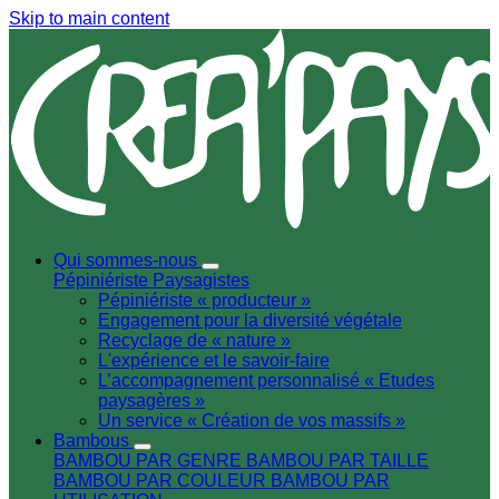
Skip to main content
Qui sommes-nous
Pépiniériste
Paysagistes
Pépiniériste « producteur »
Engagement pour la diversité végétale
Recyclage de « nature »
L'expérience et le savoir-faire
L’accompagnement personnalisé « Etudes
paysagères »
Un service « Création de vos massifs »
Bambous
BAMBOU PAR GENRE
BAMBOU PAR TAILLE
BAMBOU PAR COULEUR
BAMBOU PAR