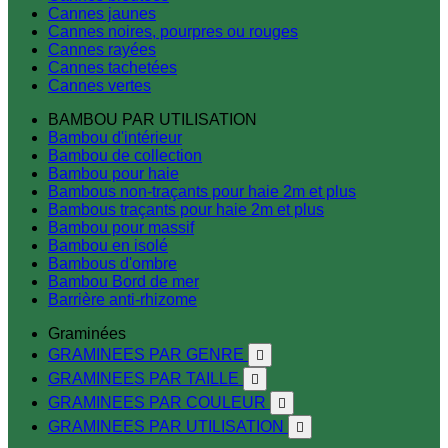
Cannes jaunes
Cannes noires, pourpres ou rouges
Cannes rayées
Cannes tachetées
Cannes vertes
BAMBOU PAR UTILISATION
Bambou d'intérieur
Bambou de collection
Bambou pour haie
Bambous non-traçants pour haie 2m et plus
Bambous traçants pour haie 2m et plus
Bambou pour massif
Bambou en isolé
Bambous d'ombre
Bambou Bord de mer
Barrière anti-rhizome
Graminées
GRAMINEES PAR GENRE

GRAMINEES PAR TAILLE

GRAMINEES PAR COULEUR

GRAMINEES PAR UTILISATION
