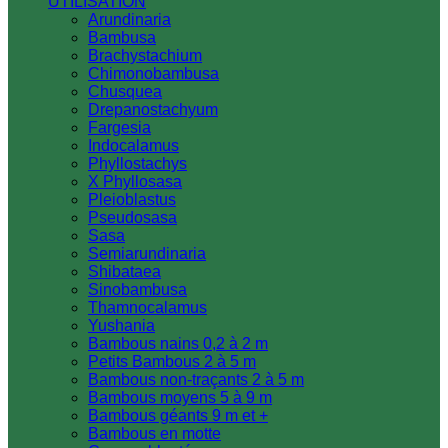
UTILISATION
Arundinaria
Bambusa
Brachystachium
Chimonobambusa
Chusquea
Drepanostachyum
Fargesia
Indocalamus
Phyllostachys
X Phyllosasa
Pleioblastus
Pseudosasa
Sasa
Semiarundinaria
Shibataea
Sinobambusa
Thamnocalamus
Yushania
Bambous nains 0,2 à 2 m
Petits Bambous 2 à 5 m
Bambous non-traçants 2 à 5 m
Bambous moyens 5 à 9 m
Bambous géants 9 m et +
Bambous en motte