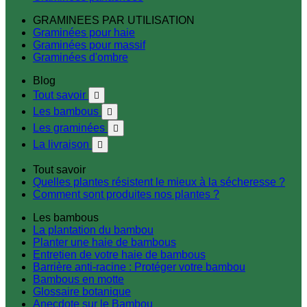
GRAMINEES PAR UTILISATION
Graminées pour haie
Graminées pour massif
Graminées d'ombre
Blog
Tout savoir

Les bambous

Les graminées

La livraison

Tout savoir
Quelles plantes résistent le mieux à la sécheresse ?
Comment sont produites nos plantes ?
Les bambous
La plantation du bambou
Planter une haie de bambous
Entretien de votre haie de bambous
Barrière anti-racine : Protéger votre bambou
Bambous en motte
Glossaire botanique
Anecdote sur le Bambou