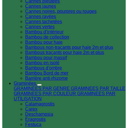
Cannes bleutées
Cannes jaunes
Cannes noires, pourpres ou rouges
Cannes rayées
Cannes tachetées
Cannes vertes
Bambou d'intérieur
Bambou de collection
Bambou pour haie
Bambous non-traçants pour haie 2m et plus
Bambous traçants pour haie 2m et plus
Bambou pour massif
Bambou en isolé
Bambous d'ombre
Bambou Bord de mer
Barrière anti-rhizome
Graminées
GRAMINEES PAR GENRE
GRAMINEES PAR TAILLE
GRAMINEES PAR COULEUR
GRAMINEES PAR
UTILISATION
Calamagrostis
Carex
Deschampsia
Eragrostis
Festuca