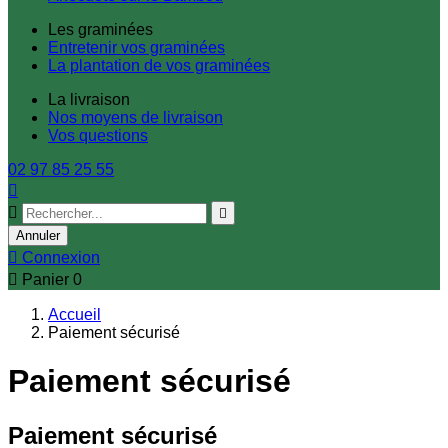
Les graminées
Entretenir vos graminées
La plantation de vos graminées
La livraison
Nos moyens de livraison
Vos questions
02 97 85 25 55



Annuler

Connexion

Panier
0
Accueil
Paiement sécurisé
Paiement sécurisé
Paiement sécurisé