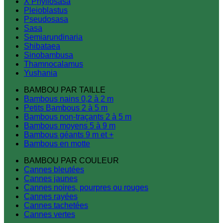
X Phyllosasa
Pleioblastus
Pseudosasa
Sasa
Semiarundinaria
Shibataea
Sinobambusa
Thamnocalamus
Yushania
BAMBOU PAR TAILLE
Bambous nains 0,2 à 2 m
Petits Bambous 2 à 5 m
Bambous non-traçants 2 à 5 m
Bambous moyens 5 à 9 m
Bambous géants 9 m et +
Bambous en motte
BAMBOU PAR COULEUR
Cannes bleutées
Cannes jaunes
Cannes noires, pourpres ou rouges
Cannes rayées
Cannes tachetées
Cannes vertes