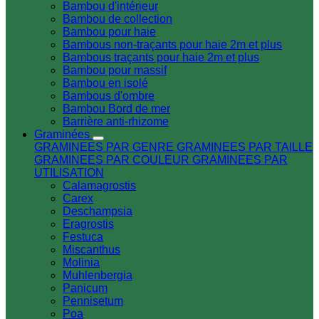
Bambou d'intérieur
Bambou de collection
Bambou pour haie
Bambous non-traçants pour haie 2m et plus
Bambous traçants pour haie 2m et plus
Bambou pour massif
Bambou en isolé
Bambous d'ombre
Bambou Bord de mer
Barrière anti-rhizome
Graminées
GRAMINEES PAR GENRE
GRAMINEES PAR TAILLE
GRAMINEES PAR COULEUR
GRAMINEES PAR
UTILISATION
Calamagrostis
Carex
Deschampsia
Eragrostis
Festuca
Miscanthus
Molinia
Muhlenbergia
Panicum
Pennisetum
Poa