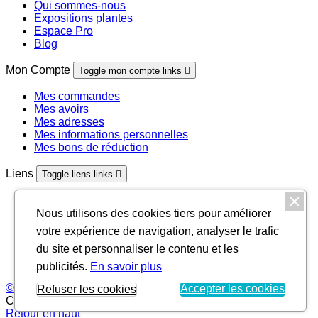
Qui sommes-nous
Expositions plantes
Espace Pro
Blog
Mon Compte
Toggle mon compte links

Mes commandes
Mes avoirs
Mes adresses
Mes informations personnelles
Mes bons de réduction
Liens
Toggle liens links

Plantes et cultures
AEB France
Nous utilisons des cookies tiers pour améliorer
Arrosoirs et sécateurs
votre expérience de navigation, analyser le trafic
Créa'Paysage Piscine
du site et personnaliser le contenu et les
L'Art des Jardins
Jardins de France
publicités.
En savoir plus
© 2026 -
Créa'Paysage
. Réalisation
Rhonalpcom
Accepter les cookies
Refuser les cookies
Chargement...
Retour en haut