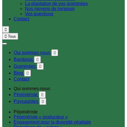
La plantation de vos graminées
Nos moyens de livraison
Vos questions
Contact


Tous
Qui sommes-nous

Bambous

Graminées

Blog

Contact
Qui sommes-nous
Pépiniériste

Paysagistes

Pépiniériste
Pépiniériste « producteur »
Engagement pour la diversité végétale