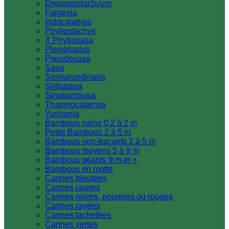
Drepanostachyum
Fargesia
Indocalamus
Phyllostachys
X Phyllosasa
Pleioblastus
Pseudosasa
Sasa
Semiarundinaria
Shibataea
Sinobambusa
Thamnocalamus
Yushania
Bambous nains 0,2 à 2 m
Petits Bambous 2 à 5 m
Bambous non-traçants 2 à 5 m
Bambous moyens 5 à 9 m
Bambous géants 9 m et +
Bambous en motte
Cannes bleutées
Cannes jaunes
Cannes noires, pourpres ou rouges
Cannes rayées
Cannes tachetées
Cannes vertes