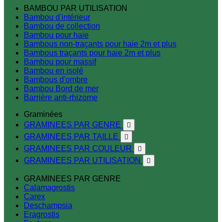
BAMBOU PAR UTILISATION
Bambou d'intérieur
Bambou de collection
Bambou pour haie
Bambous non-traçants pour haie 2m et plus
Bambous traçants pour haie 2m et plus
Bambou pour massif
Bambou en isolé
Bambous d'ombre
Bambou Bord de mer
Barrière anti-rhizome
Graminées
GRAMINEES PAR GENRE

GRAMINEES PAR TAILLE

GRAMINEES PAR COULEUR

GRAMINEES PAR UTILISATION

GRAMINEES PAR GENRE
Calamagrostis
Carex
Deschampsia
Eragrostis