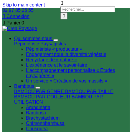

Skip to main content
02 97 85 25 55

Connexion


Panier
0
Qui sommes-nous
Pépiniériste
Paysagistes
Pépiniériste « producteur »
Engagement pour la diversité végétale
Recyclage de « nature »
L'expérience et le savoir-faire
L’accompagnement personnalisé « Etudes
paysagères »
Un service « Création de vos massifs »
Bambous
BAMBOU PAR GENRE
BAMBOU PAR TAILLE
BAMBOU PAR COULEUR
BAMBOU PAR
UTILISATION
Arundinaria
Bambusa
Brachystachium
Chimonobambusa
Chusquea