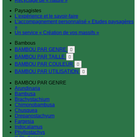
Recyclage de « nature »
Paysagistes
L'expérience et le savoir-faire
L’accompagnement personnalisé « Etudes paysagères
»
Un service « Création de vos massifs »
Bambous
BAMBOU PAR GENRE

BAMBOU PAR TAILLE

BAMBOU PAR COULEUR

BAMBOU PAR UTILISATION

BAMBOU PAR GENRE
Arundinaria
Bambusa
Brachystachium
Chimonobambusa
Chusquea
Drepanostachyum
Fargesia
Indocalamus
Phyllostachys