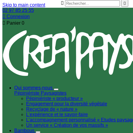


Skip to main content
02 97 85 25 55

Connexion

Panier
0
Qui sommes-nous
Pépiniériste
Paysagistes
Pépiniériste « producteur »
Engagement pour la diversité végétale
Recyclage de « nature »
L'expérience et le savoir-faire
L’accompagnement personnalisé « Etudes paysag
Un service « Création de vos massifs »
Bambous