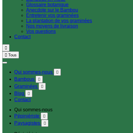
Glossaire botanique
Anecdote sur le Bambou
Entretenir vos graminées
La plantation de vos graminées
Nos moyens de livraison
Vos questions
Contact


Tous
Qui sommes-nous

Bambous

Graminées

Blog

Contact
Qui sommes-nous
Pépiniériste

Paysagistes
