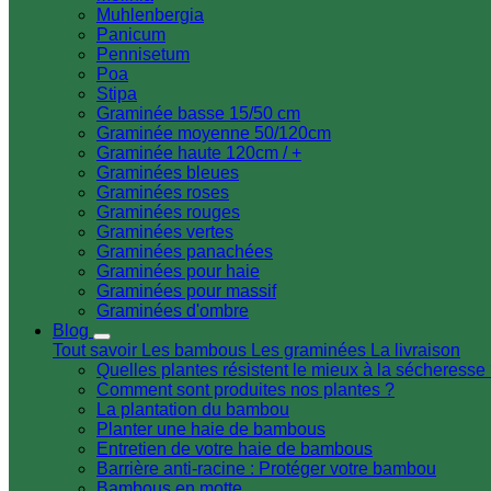
Muhlenbergia
Panicum
Pennisetum
Poa
Stipa
Graminée basse 15/50 cm
Graminée moyenne 50/120cm
Graminée haute 120cm / +
Graminées bleues
Graminées roses
Graminées rouges
Graminées vertes
Graminées panachées
Graminées pour haie
Graminées pour massif
Graminées d'ombre
Blog
Tout savoir
Les bambous
Les graminées
La livraison
Quelles plantes résistent le mieux à la sécheresse
Comment sont produites nos plantes ?
La plantation du bambou
Planter une haie de bambous
Entretien de votre haie de bambous
Barrière anti-racine : Protéger votre bambou
Bambous en motte