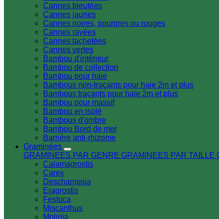
Cannes bleutées
Cannes jaunes
Cannes noires, pourpres ou rouges
Cannes rayées
Cannes tachetées
Cannes vertes
Bambou d'intérieur
Bambou de collection
Bambou pour haie
Bambous non-traçants pour haie 2m et plus
Bambous traçants pour haie 2m et plus
Bambou pour massif
Bambou en isolé
Bambous d'ombre
Bambou Bord de mer
Barrière anti-rhizome
Graminées
GRAMINEES PAR GENRE
GRAMINEES PAR TAILLE
Calamagrostis
Carex
Deschampsia
Eragrostis
Festuca
Miscanthus
Molinia