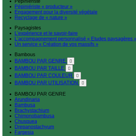
Pépiniériste
Pépiniériste « producteur »
Engagement pour la diversité végétale
Recyclage de « nature »
Paysagistes
L'expérience et le savoir-faire
L’accompagnement personnalisé « Etudes paysagères 
Un service « Création de vos massifs »
Bambous
BAMBOU PAR GENRE

BAMBOU PAR TAILLE

BAMBOU PAR COULEUR

BAMBOU PAR UTILISATION

BAMBOU PAR GENRE
Arundinaria
Bambusa
Brachystachium
Chimonobambusa
Chusquea
Drepanostachyum
Fargesia