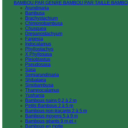
BAMBOU PAR GENRE
BAMBOU PAR TAILLE
BAMBO
Arundinaria
Bambusa
Brachystachium
Chimonobambusa
Chusquea
Drepanostachyum
Fargesia
Indocalamus
Phyllostachys
X Phyllosasa
Pleioblastus
Pseudosasa
Sasa
Semiarundinaria
Shibataea
Sinobambusa
Thamnocalamus
Yushania
Bambous nains 0,2 à 2 m
Petits Bambous 2 à 5 m
Bambous non-traçants 2 à 5 m
Bambous moyens 5 à 9 m
Bambous géants 9 m et +
Bambous en motte