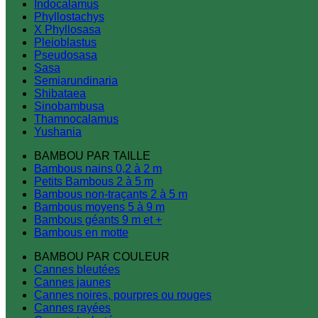
Indocalamus
Phyllostachys
X Phyllosasa
Pleioblastus
Pseudosasa
Sasa
Semiarundinaria
Shibataea
Sinobambusa
Thamnocalamus
Yushania
BAMBOU PAR TAILLE
Bambous nains 0,2 à 2 m
Petits Bambous 2 à 5 m
Bambous non-traçants 2 à 5 m
Bambous moyens 5 à 9 m
Bambous géants 9 m et +
Bambous en motte
BAMBOU PAR COULEUR
Cannes bleutées
Cannes jaunes
Cannes noires, pourpres ou rouges
Cannes rayées