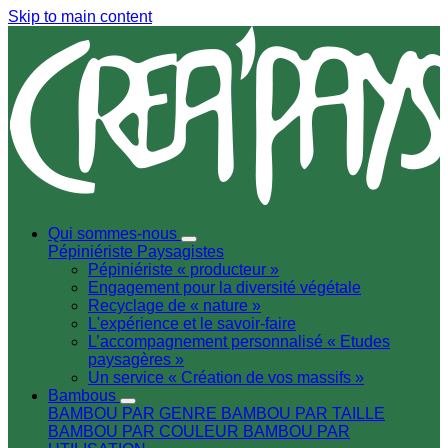
Skip to main content
Qui sommes-nous
Pépiniériste
Paysagistes
Pépiniériste « producteur »
Engagement pour la diversité végétale
Recyclage de « nature »
L'expérience et le savoir-faire
L’accompagnement personnalisé « Etudes
paysagères »
Un service « Création de vos massifs »
Bambous
BAMBOU PAR GENRE
BAMBOU PAR TAILLE
BAMBOU PAR COULEUR
BAMBOU PAR