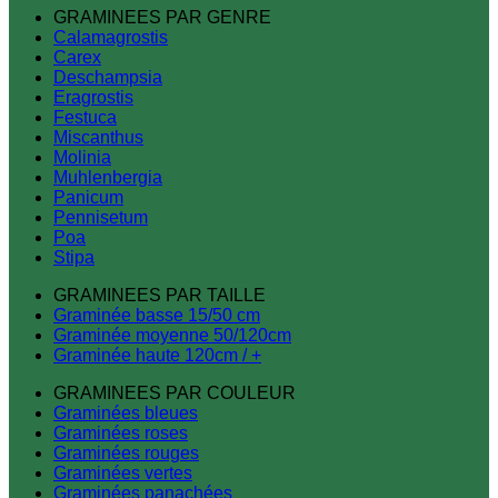
GRAMINEES PAR GENRE
Calamagrostis
Carex
Deschampsia
Eragrostis
Festuca
Miscanthus
Molinia
Muhlenbergia
Panicum
Pennisetum
Poa
Stipa
GRAMINEES PAR TAILLE
Graminée basse 15/50 cm
Graminée moyenne 50/120cm
Graminée haute 120cm / +
GRAMINEES PAR COULEUR
Graminées bleues
Graminées roses
Graminées rouges
Graminées vertes
Graminées panachées