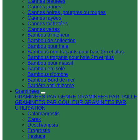
Cannes bleutées
Cannes jaunes
Cannes noires, pourpres ou rouges
Cannes rayées
Cannes tachetées
Cannes vertes
Bambou d'intérieur
Bambou de collection
Bambou pour haie
Bambous non-traçants pour haie 2m et plus
Bambous traçants pour haie 2m et plus
Bambou pour massif
Bambou en isolé
Bambous d'ombre
Bambou Bord de mer
Barrière anti-rhizome
Graminées
GRAMINEES PAR GENRE
GRAMINEES PAR TAILLE
GRAMINEES PAR COULEUR
GRAMINEES PAR
UTILISATION
Calamagrostis
Carex
Deschampsia
Eragrostis
Festuca