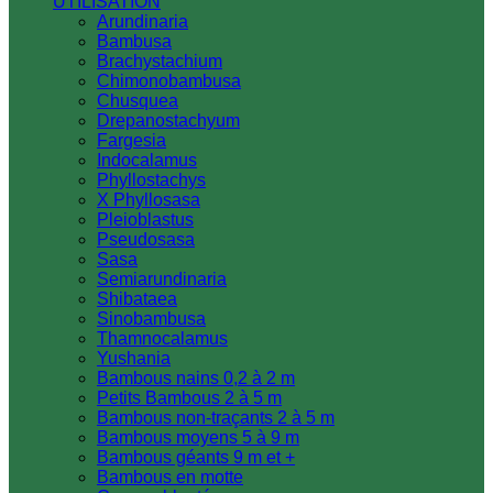
UTILISATION
Arundinaria
Bambusa
Brachystachium
Chimonobambusa
Chusquea
Drepanostachyum
Fargesia
Indocalamus
Phyllostachys
X Phyllosasa
Pleioblastus
Pseudosasa
Sasa
Semiarundinaria
Shibataea
Sinobambusa
Thamnocalamus
Yushania
Bambous nains 0,2 à 2 m
Petits Bambous 2 à 5 m
Bambous non-traçants 2 à 5 m
Bambous moyens 5 à 9 m
Bambous géants 9 m et +
Bambous en motte