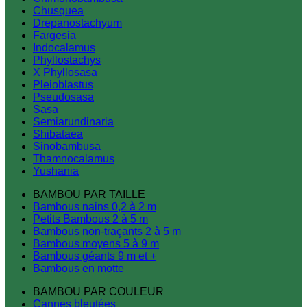
Chusquea
Drepanostachyum
Fargesia
Indocalamus
Phyllostachys
X Phyllosasa
Pleioblastus
Pseudosasa
Sasa
Semiarundinaria
Shibataea
Sinobambusa
Thamnocalamus
Yushania
BAMBOU PAR TAILLE
Bambous nains 0,2 à 2 m
Petits Bambous 2 à 5 m
Bambous non-traçants 2 à 5 m
Bambous moyens 5 à 9 m
Bambous géants 9 m et +
Bambous en motte
BAMBOU PAR COULEUR
Cannes bleutées