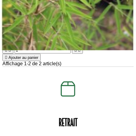

Aperçu rapide

Fargesia angustissima
18,50 €





Ajouter au panier
Affichage 1-2 de 2 article(s)
RETRAIT