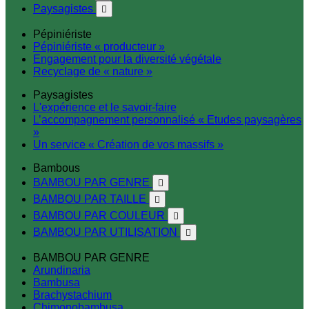
Paysagistes

Pépiniériste
Pépiniériste « producteur »
Engagement pour la diversité végétale
Recyclage de « nature »
Paysagistes
L'expérience et le savoir-faire
L’accompagnement personnalisé « Etudes paysagères
»
Un service « Création de vos massifs »
Bambous
BAMBOU PAR GENRE

BAMBOU PAR TAILLE

BAMBOU PAR COULEUR

BAMBOU PAR UTILISATION

BAMBOU PAR GENRE
Arundinaria
Bambusa
Brachystachium
Chimonobambusa