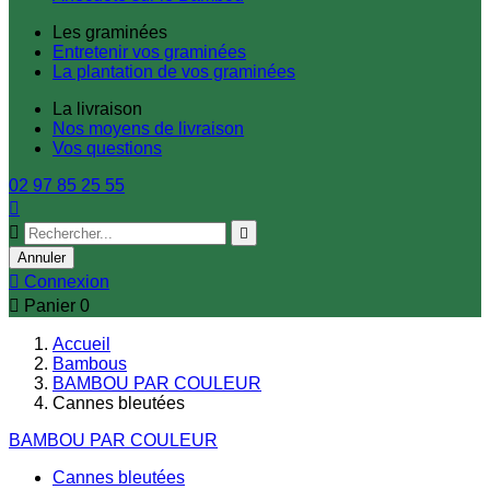
Les graminées
Entretenir vos graminées
La plantation de vos graminées
La livraison
Nos moyens de livraison
Vos questions
02 97 85 25 55



Annuler

Connexion

Panier
0
Accueil
Bambous
BAMBOU PAR COULEUR
Cannes bleutées
BAMBOU PAR COULEUR
Cannes bleutées