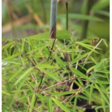

Aperçu rapide

Thamnocalamus spatiflorus 'Lang Tang'
25,00 €





Ajouter au panier