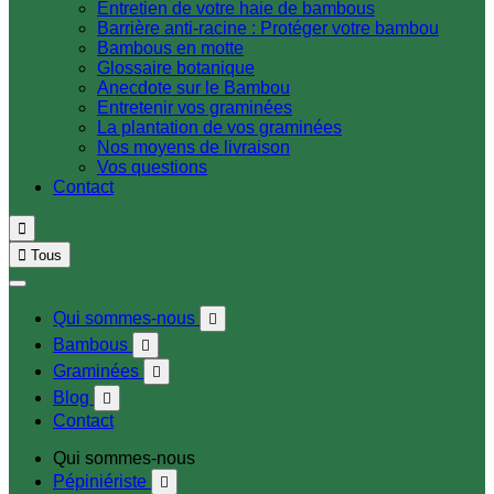
Entretien de votre haie de bambous
Barrière anti-racine : Protéger votre bambou
Bambous en motte
Glossaire botanique
Anecdote sur le Bambou
Entretenir vos graminées
La plantation de vos graminées
Nos moyens de livraison
Vos questions
Contact


Tous
Qui sommes-nous

Bambous

Graminées

Blog

Contact
Qui sommes-nous
Pépiniériste
