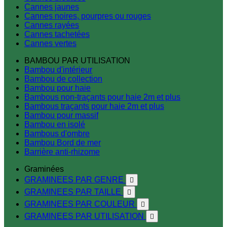
Cannes jaunes
Cannes noires, pourpres ou rouges
Cannes rayées
Cannes tachetées
Cannes vertes
BAMBOU PAR UTILISATION
Bambou d'intérieur
Bambou de collection
Bambou pour haie
Bambous non-traçants pour haie 2m et plus
Bambous traçants pour haie 2m et plus
Bambou pour massif
Bambou en isolé
Bambous d'ombre
Bambou Bord de mer
Barrière anti-rhizome
Graminées
GRAMINEES PAR GENRE

GRAMINEES PAR TAILLE

GRAMINEES PAR COULEUR

GRAMINEES PAR UTILISATION
