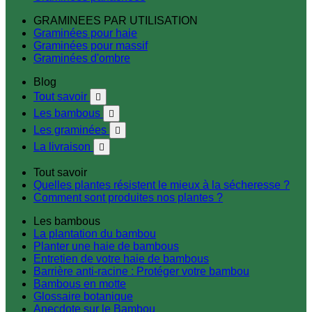
GRAMINEES PAR UTILISATION
Graminées pour haie
Graminées pour massif
Graminées d'ombre
Blog
Tout savoir

Les bambous

Les graminées

La livraison

Tout savoir
Quelles plantes résistent le mieux à la sécheresse ?
Comment sont produites nos plantes ?
Les bambous
La plantation du bambou
Planter une haie de bambous
Entretien de votre haie de bambous
Barrière anti-racine : Protéger votre bambou
Bambous en motte
Glossaire botanique
Anecdote sur le Bambou