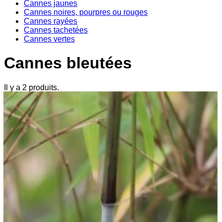
Cannes jaunes
Cannes noires, pourpres ou rouges
Cannes rayées
Cannes tachetées
Cannes vertes
Cannes bleutées
Il y a 2 produits.
Trier par :
Pertinence
Meilleures ventes
Pertinence
Nom, A à Z
Nom, Z à A
Prix,
croissant
Prix, décroissant
Référence, A à Z
Référence, Z à A