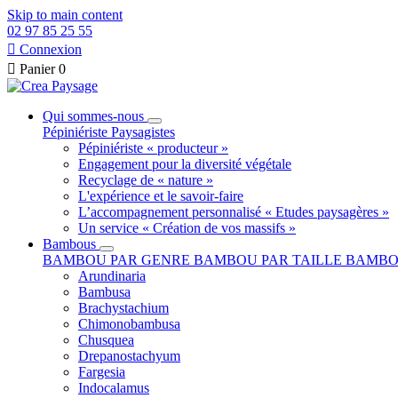
Skip to main content
02 97 85 25 55

Connexion

Panier
0
Qui sommes-nous
Pépiniériste
Paysagistes
Pépiniériste « producteur »
Engagement pour la diversité végétale
Recyclage de « nature »
L'expérience et le savoir-faire
L’accompagnement personnalisé « Etudes paysagères »
Un service « Création de vos massifs »
Bambous
BAMBOU PAR GENRE
BAMBOU PAR TAILLE
BAMBO
Arundinaria
Bambusa
Brachystachium
Chimonobambusa
Chusquea
Drepanostachyum
Fargesia
Indocalamus