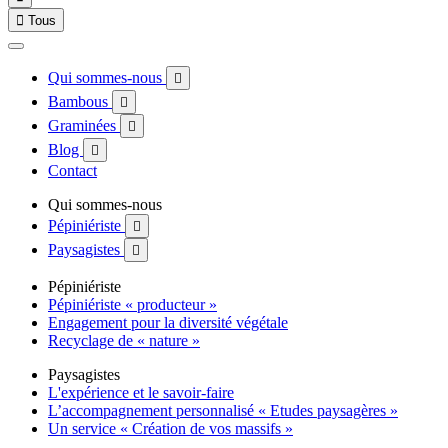

Tous
Qui sommes-nous

Bambous

Graminées

Blog

Contact
Qui sommes-nous
Pépiniériste

Paysagistes

Pépiniériste
Pépiniériste « producteur »
Engagement pour la diversité végétale
Recyclage de « nature »
Paysagistes
L'expérience et le savoir-faire
L’accompagnement personnalisé « Etudes paysagères »
Un service « Création de vos massifs »