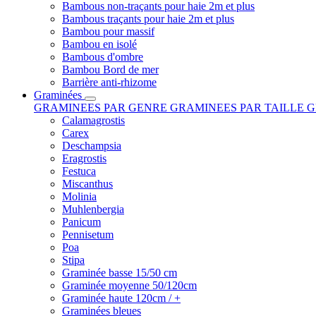
Bambous non-traçants pour haie 2m et plus
Bambous traçants pour haie 2m et plus
Bambou pour massif
Bambou en isolé
Bambous d'ombre
Bambou Bord de mer
Barrière anti-rhizome
Graminées
GRAMINEES PAR GENRE
GRAMINEES PAR TAILLE
G
Calamagrostis
Carex
Deschampsia
Eragrostis
Festuca
Miscanthus
Molinia
Muhlenbergia
Panicum
Pennisetum
Poa
Stipa
Graminée basse 15/50 cm
Graminée moyenne 50/120cm
Graminée haute 120cm / +
Graminées bleues