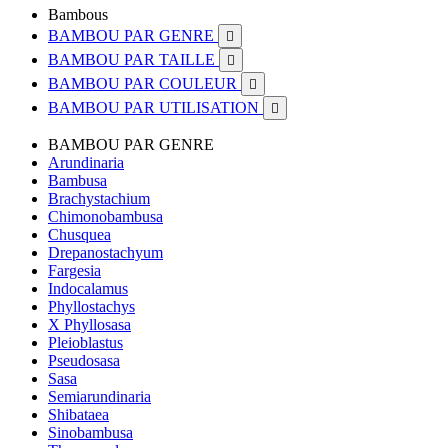
Bambous
BAMBOU PAR GENRE

BAMBOU PAR TAILLE

BAMBOU PAR COULEUR

BAMBOU PAR UTILISATION

BAMBOU PAR GENRE
Arundinaria
Bambusa
Brachystachium
Chimonobambusa
Chusquea
Drepanostachyum
Fargesia
Indocalamus
Phyllostachys
X Phyllosasa
Pleioblastus
Pseudosasa
Sasa
Semiarundinaria
Shibataea
Sinobambusa