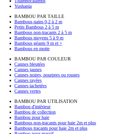
Thamnocalamus
Yushania
BAMBOU PAR TAILLE
Bambous nains 0,2 à 2 m
Petits Bambous 2 à 5 m
Bambous non-traçants 2 à 5 m
Bambous moyens 5 à 9 m
Bambous géants 9 m et +
Bambous en motte
BAMBOU PAR COULEUR
Cannes bleutées
Cannes jaunes
Cannes noires, pourpres ou rouges
Cannes rayées
Cannes tachetées
Cannes vertes
BAMBOU PAR UTILISATION
Bambou d'intérieur
Bambou de collection
Bambou pour haie
Bambous non-traçants pour haie 2m et plus
Bambous traçants pour haie 2m et plus
Bambou pour massif