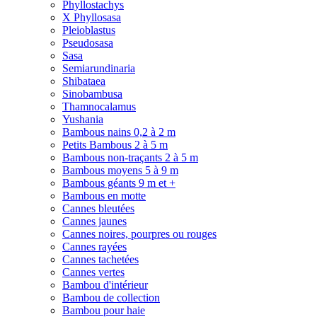
Phyllostachys
X Phyllosasa
Pleioblastus
Pseudosasa
Sasa
Semiarundinaria
Shibataea
Sinobambusa
Thamnocalamus
Yushania
Bambous nains 0,2 à 2 m
Petits Bambous 2 à 5 m
Bambous non-traçants 2 à 5 m
Bambous moyens 5 à 9 m
Bambous géants 9 m et +
Bambous en motte
Cannes bleutées
Cannes jaunes
Cannes noires, pourpres ou rouges
Cannes rayées
Cannes tachetées
Cannes vertes
Bambou d'intérieur
Bambou de collection
Bambou pour haie