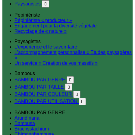
Paysagistes

Pépiniériste
Pépiniériste « producteur »
Engagement pour la diversité végétale
Recyclage de « nature »
Paysagistes
L'expérience et le savoir-faire
L’accompagnement personnalisé « Etudes paysagères
»
Un service « Création de vos massifs »
Bambous
BAMBOU PAR GENRE

BAMBOU PAR TAILLE

BAMBOU PAR COULEUR

BAMBOU PAR UTILISATION

BAMBOU PAR GENRE
Arundinaria
Bambusa
Brachystachium
Chimonobambusa