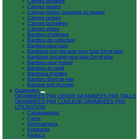
Cannes bleutées
Cannes jaunes
Cannes noires, pourpres ou rouges
Cannes rayées
Cannes tachetées
Cannes vertes
Bambou d'intérieur
Bambou de collection
Bambou pour haie
Bambous non-traçants pour haie 2m et plus
Bambous traçants pour haie 2m et plus
Bambou pour massif
Bambou en isolé
Bambous d'ombre
Bambou Bord de mer
Barrière anti-rhizome
Graminées
GRAMINEES PAR GENRE
GRAMINEES PAR TAILLE
GRAMINEES PAR COULEUR
GRAMINEES PAR
UTILISATION
Calamagrostis
Carex
Deschampsia
Eragrostis
Festuca