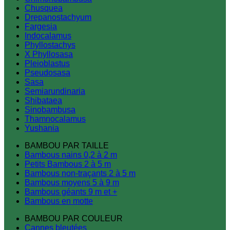
Chusquea
Drepanostachyum
Fargesia
Indocalamus
Phyllostachys
X Phyllosasa
Pleioblastus
Pseudosasa
Sasa
Semiarundinaria
Shibataea
Sinobambusa
Thamnocalamus
Yushania
BAMBOU PAR TAILLE
Bambous nains 0,2 à 2 m
Petits Bambous 2 à 5 m
Bambous non-traçants 2 à 5 m
Bambous moyens 5 à 9 m
Bambous géants 9 m et +
Bambous en motte
BAMBOU PAR COULEUR
Cannes bleutées