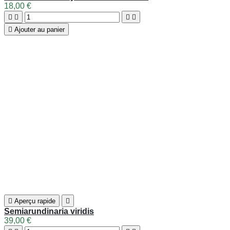

Aperçu rapide

Semiarundinaria okuboi
15,50 €





Ajouter au panier