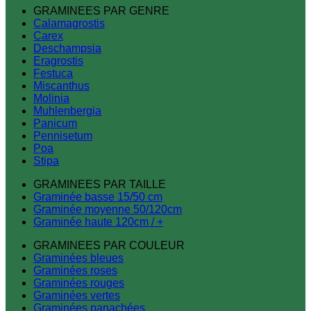
GRAMINEES PAR GENRE
Calamagrostis
Carex
Deschampsia
Eragrostis
Festuca
Miscanthus
Molinia
Muhlenbergia
Panicum
Pennisetum
Poa
Stipa
GRAMINEES PAR TAILLE
Graminée basse 15/50 cm
Graminée moyenne 50/120cm
Graminée haute 120cm / +
GRAMINEES PAR COULEUR
Graminées bleues
Graminées roses
Graminées rouges
Graminées vertes
Graminées panachées