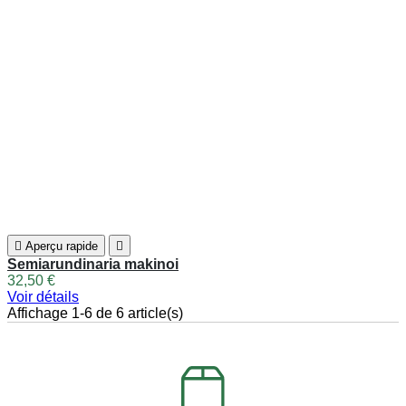
Les retraits des commandes en pépinière ont lieu
du Jeudi au Samedi
.
HORAIRES D'OUVERTURE
Du Lundi au Samedi
14h00-17h30
ADRESSE