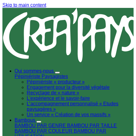
Skip to main content
Qui sommes-nous
Pépiniériste
Paysagistes
Pépiniériste « producteur »
Engagement pour la diversité végétale
Recyclage de « nature »
L'expérience et le savoir-faire
L’accompagnement personnalisé « Etudes
paysagères »
Un service « Création de vos massifs »
Bambous
BAMBOU PAR GENRE
BAMBOU PAR TAILLE
BAMBOU PAR COULEUR
BAMBOU PAR