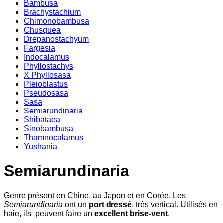
Bambusa
Brachystachium
Chimonobambusa
Chusquea
Drepanostachyum
Fargesia
Indocalamus
Phyllostachys
X Phyllosasa
Pleioblastus
Pseudosasa
Sasa
Semiarundinaria
Shibataea
Sinobambusa
Thamnocalamus
Yushania
Semiarundinaria
Genre présent en Chine, au Japon et en Corée. Les
Semiarundinaria
ont un
port dressé
, très vertical. Utilisés en
haie, ils peuvent faire un
excellent brise-vent
.