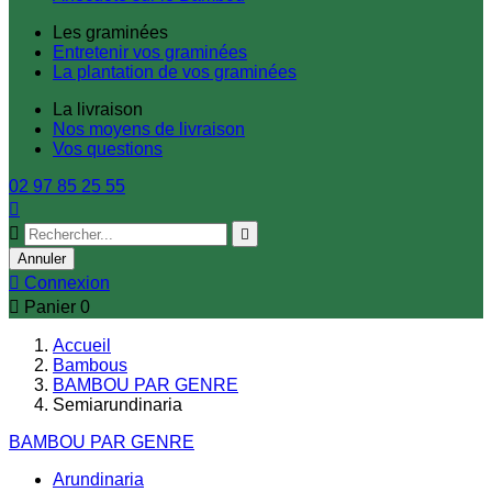
Les graminées
Entretenir vos graminées
La plantation de vos graminées
La livraison
Nos moyens de livraison
Vos questions
02 97 85 25 55



Annuler

Connexion

Panier
0
Accueil
Bambous
BAMBOU PAR GENRE
Semiarundinaria
BAMBOU PAR GENRE
Arundinaria