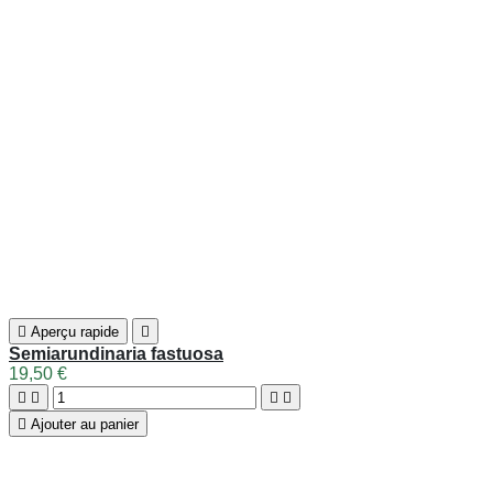

Aperçu rapide

Semiarundinaria makinoi
32,50 €
Voir détails
Affichage 1-6 de 6 article(s)
RETRAIT