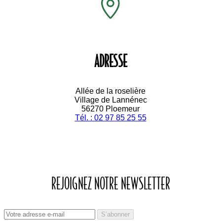
Informations
Toggle informations links

Politique de confidentialité
politique de confidentialité
relative au règlement européen 2016 / 679 du 27 avril
2016
Conditionnement et livraison
Nos conditions de
livraison
Mentions légales
Mentions légales
Conditions générales de ventes
Nos conditions
générales de ventes
Paiement sécurisé
Notre méthode de paiement
sécurisé
Magasins
La Pépinière
Toggle la pépinière links

Qui sommes-nous