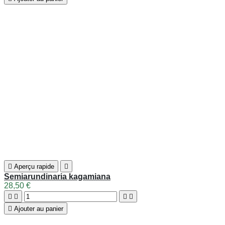

Aperçu rapide

Semiarundinaria fastuosa
19,50 €





Ajouter au panier