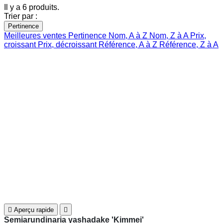
Il y a 6 produits.
Trier par :
Pertinence
Meilleures ventes
Pertinence
Nom, A à Z
Nom, Z à A
Prix,
croissant
Prix, décroissant
Référence, A à Z
Référence, Z à A

Aperçu rapide

Semiarundinaria yashadake 'Kimmei'
18,00 €





Ajouter au panier

Aperçu rapide

Semiarundinaria viridis
39,00 €





Ajouter au panier