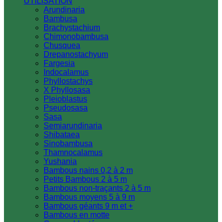
UTILISATION
Arundinaria
Bambusa
Brachystachium
Chimonobambusa
Chusquea
Drepanostachyum
Fargesia
Indocalamus
Phyllostachys
X Phyllosasa
Pleioblastus
Pseudosasa
Sasa
Semiarundinaria
Shibataea
Sinobambusa
Thamnocalamus
Yushania
Bambous nains 0,2 à 2 m
Petits Bambous 2 à 5 m
Bambous non-traçants 2 à 5 m
Bambous moyens 5 à 9 m
Bambous géants 9 m et +
Bambous en motte