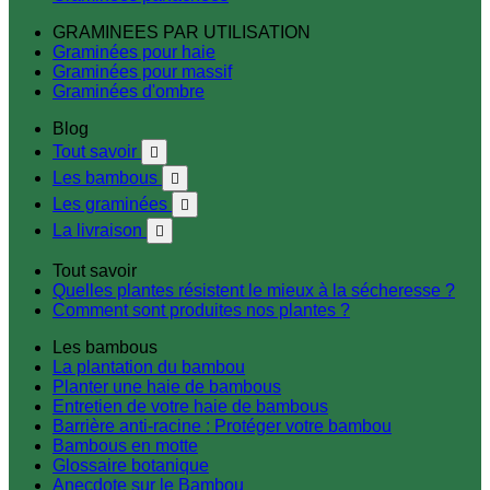
GRAMINEES PAR UTILISATION
Graminées pour haie
Graminées pour massif
Graminées d'ombre
Blog
Tout savoir

Les bambous

Les graminées

La livraison

Tout savoir
Quelles plantes résistent le mieux à la sécheresse ?
Comment sont produites nos plantes ?
Les bambous
La plantation du bambou
Planter une haie de bambous
Entretien de votre haie de bambous
Barrière anti-racine : Protéger votre bambou
Bambous en motte
Glossaire botanique
Anecdote sur le Bambou