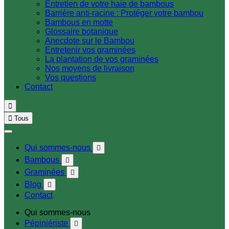
Entretien de votre haie de bambous
Barrière anti-racine : Protéger votre bambou
Bambous en motte
Glossaire botanique
Anecdote sur le Bambou
Entretenir vos graminées
La plantation de vos graminées
Nos moyens de livraison
Vos questions
Contact


Tous
Qui sommes-nous

Bambous

Graminées

Blog

Contact
Qui sommes-nous
Pépiniériste
