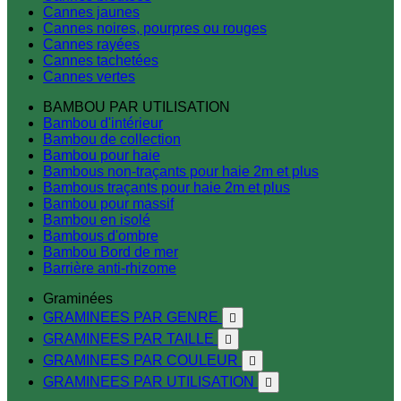
Cannes jaunes
Cannes noires, pourpres ou rouges
Cannes rayées
Cannes tachetées
Cannes vertes
BAMBOU PAR UTILISATION
Bambou d'intérieur
Bambou de collection
Bambou pour haie
Bambous non-traçants pour haie 2m et plus
Bambous traçants pour haie 2m et plus
Bambou pour massif
Bambou en isolé
Bambous d'ombre
Bambou Bord de mer
Barrière anti-rhizome
Graminées
GRAMINEES PAR GENRE

GRAMINEES PAR TAILLE

GRAMINEES PAR COULEUR

GRAMINEES PAR UTILISATION
