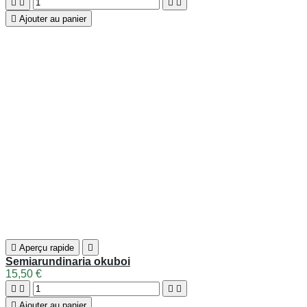

Aperçu rapide

Semiarundinaria kagamiana
28,50 €





Ajouter au panier