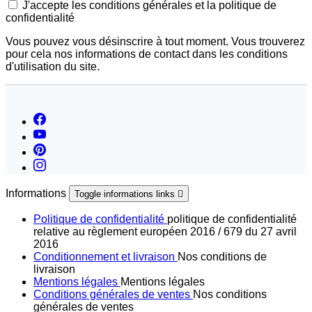
Expositions plantes
Espace Pro
Blog
Mon Compte
Toggle mon compte links

Mes commandes
Mes avoirs
Mes adresses
Mes informations personnelles
Mes bons de réduction
Liens
Toggle liens links

Plantes et cultures
AEB France
Arrosoirs et sécateurs
Créa'Paysage Piscine
L'Art des Jardins
Jardins de France
© 2026 -
Créa'Paysage
. Réalisation
Rhonalpcom
Chargement...
Retour en haut