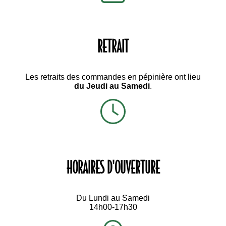
Allée de la roselière
Village de Lannénec
56270 Ploemeur
Tél. : 02 97 85 25 55
REJOIGNEZ NOTRE NEWSLETTER
J'accepte les conditions générales et la politique de
confidentialité
Vous pouvez vous désinscrire à tout moment. Vous trouverez
pour cela nos informations de contact dans les conditions
d'utilisation du site.