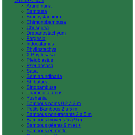
UTILISATION
Arundinaria
Bambusa
Brachystachium
Chimonobambusa
Chusquea
Drepanostachyum
Fargesia
Indocalamus
Phyllostachys
X Phyllosasa
Pleioblastus
Pseudosasa
Sasa
Semiarundinaria
Shibataea
Sinobambusa
Thamnocalamus
Yushania
Bambous nains 0,2 à 2 m
Petits Bambous 2 à 5 m
Bambous non-traçants 2 à 5 m
Bambous moyens 5 à 9 m
Bambous géants 9 m et +
Bambous en motte