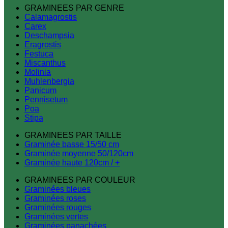
GRAMINEES PAR GENRE
Calamagrostis
Carex
Deschampsia
Eragrostis
Festuca
Miscanthus
Molinia
Muhlenbergia
Panicum
Pennisetum
Poa
Stipa
GRAMINEES PAR TAILLE
Graminée basse 15/50 cm
Graminée moyenne 50/120cm
Graminée haute 120cm / +
GRAMINEES PAR COULEUR
Graminées bleues
Graminées roses
Graminées rouges
Graminées vertes
Graminées panachées