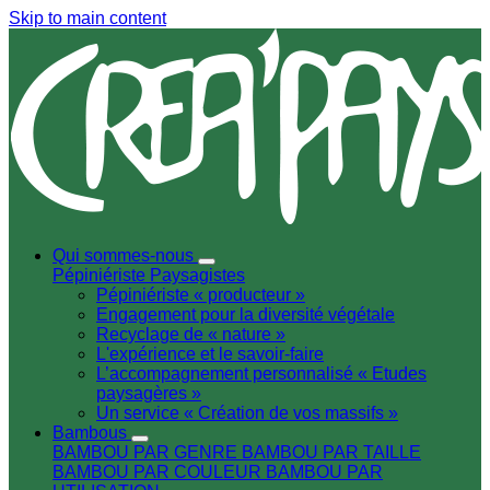
Skip to main content
Qui sommes-nous
Pépiniériste
Paysagistes
Pépiniériste « producteur »
Engagement pour la diversité végétale
Recyclage de « nature »
L'expérience et le savoir-faire
L’accompagnement personnalisé « Etudes
paysagères »
Un service « Création de vos massifs »
Bambous
BAMBOU PAR GENRE
BAMBOU PAR TAILLE
BAMBOU PAR COULEUR
BAMBOU PAR