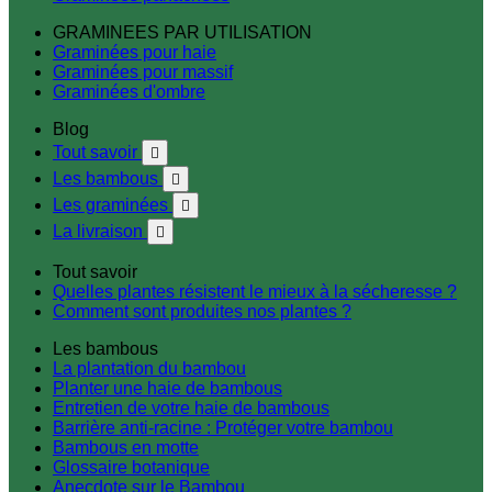
GRAMINEES PAR UTILISATION
Graminées pour haie
Graminées pour massif
Graminées d'ombre
Blog
Tout savoir

Les bambous

Les graminées

La livraison

Tout savoir
Quelles plantes résistent le mieux à la sécheresse ?
Comment sont produites nos plantes ?
Les bambous
La plantation du bambou
Planter une haie de bambous
Entretien de votre haie de bambous
Barrière anti-racine : Protéger votre bambou
Bambous en motte
Glossaire botanique
Anecdote sur le Bambou