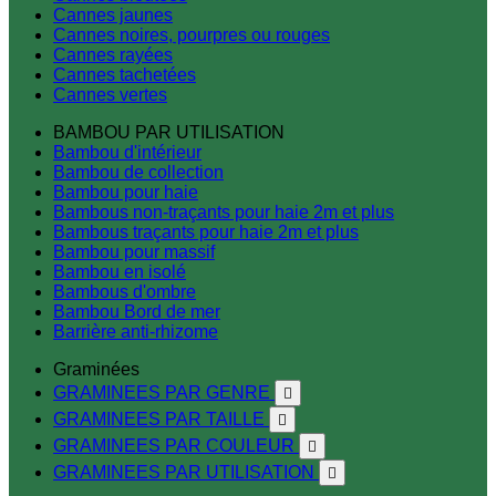
Cannes jaunes
Cannes noires, pourpres ou rouges
Cannes rayées
Cannes tachetées
Cannes vertes
BAMBOU PAR UTILISATION
Bambou d'intérieur
Bambou de collection
Bambou pour haie
Bambous non-traçants pour haie 2m et plus
Bambous traçants pour haie 2m et plus
Bambou pour massif
Bambou en isolé
Bambous d'ombre
Bambou Bord de mer
Barrière anti-rhizome
Graminées
GRAMINEES PAR GENRE

GRAMINEES PAR TAILLE

GRAMINEES PAR COULEUR

GRAMINEES PAR UTILISATION
