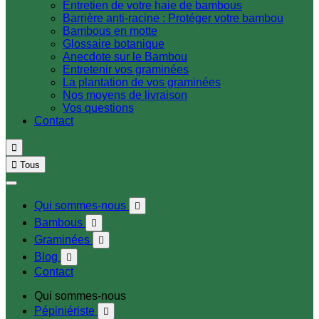
Entretien de votre haie de bambous
Barrière anti-racine : Protéger votre bambou
Bambous en motte
Glossaire botanique
Anecdote sur le Bambou
Entretenir vos graminées
La plantation de vos graminées
Nos moyens de livraison
Vos questions
Contact


Tous
Qui sommes-nous

Bambous

Graminées

Blog

Contact
Qui sommes-nous
Pépiniériste
