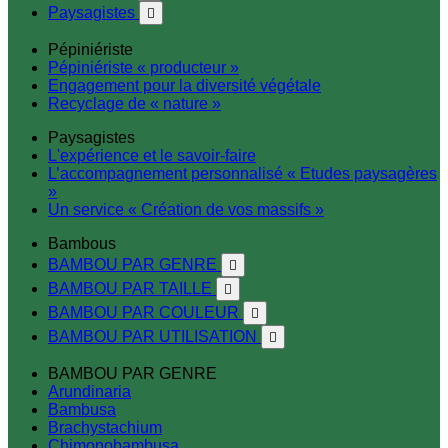
Paysagistes

Pépiniériste
Pépiniériste « producteur »
Engagement pour la diversité végétale
Recyclage de « nature »
Paysagistes
L'expérience et le savoir-faire
L’accompagnement personnalisé « Etudes paysagères
»
Un service « Création de vos massifs »
Bambous
BAMBOU PAR GENRE

BAMBOU PAR TAILLE

BAMBOU PAR COULEUR

BAMBOU PAR UTILISATION

BAMBOU PAR GENRE
Arundinaria
Bambusa
Brachystachium
Chimonobambusa