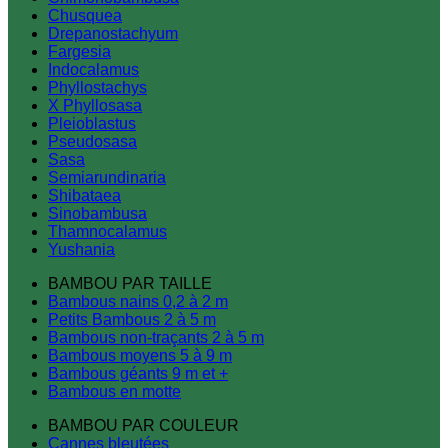
Chusquea
Drepanostachyum
Fargesia
Indocalamus
Phyllostachys
X Phyllosasa
Pleioblastus
Pseudosasa
Sasa
Semiarundinaria
Shibataea
Sinobambusa
Thamnocalamus
Yushania
BAMBOU PAR TAILLE
Bambous nains 0,2 à 2 m
Petits Bambous 2 à 5 m
Bambous non-traçants 2 à 5 m
Bambous moyens 5 à 9 m
Bambous géants 9 m et +
Bambous en motte
BAMBOU PAR COULEUR
Cannes bleutées