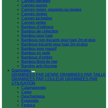
Cannes bleutées
Cannes jaunes
Cannes noires, pourpres ou rouges
Cannes rayées
Cannes tachetées
Cannes vertes
Bambou d'intérieur
Bambou de collection
Bambou pour haie
Bambous non-traçants pour haie 2m et plus
Bambous traçants pour haie 2m et plus
Bambou pour massif
Bambou en isolé
Bambous d'ombre
Bambou Bord de mer
Barrière anti-rhizome
Graminées
GRAMINEES PAR GENRE
GRAMINEES PAR TAILLE
GRAMINEES PAR COULEUR
GRAMINEES PAR
UTILISATION
Calamagrostis
Carex
Deschampsia
Eragrostis
Festuca