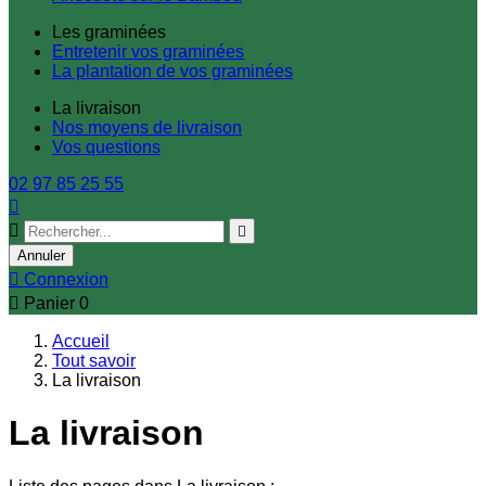
Les graminées
Entretenir vos graminées
La plantation de vos graminées
La livraison
Nos moyens de livraison
Vos questions
02 97 85 25 55



Annuler

Connexion

Panier
0
Accueil
Tout savoir
La livraison
La livraison