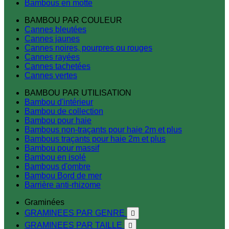
Bambous en motte
BAMBOU PAR COULEUR
Cannes bleutées
Cannes jaunes
Cannes noires, pourpres ou rouges
Cannes rayées
Cannes tachetées
Cannes vertes
BAMBOU PAR UTILISATION
Bambou d'intérieur
Bambou de collection
Bambou pour haie
Bambous non-traçants pour haie 2m et plus
Bambous traçants pour haie 2m et plus
Bambou pour massif
Bambou en isolé
Bambous d'ombre
Bambou Bord de mer
Barrière anti-rhizome
Graminées
GRAMINEES PAR GENRE

GRAMINEES PAR TAILLE
