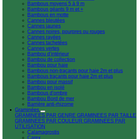
Bambous moyens 5 à 9 m
Bambous géants 9 m et +
Bambous en motte
Cannes bleutées
Cannes jaunes
Cannes noires, pourpres ou rouges
Cannes rayées
Cannes tachetées
Cannes vertes
Bambou d'intérieur
Bambou de collection
Bambou pour haie
Bambous non-traçants pour haie 2m et plus
Bambous traçants pour haie 2m et plus
Bambou pour massif
Bambou en isolé
Bambous d'ombre
Bambou Bord de mer
Barrière anti-rhizome
Graminées
GRAMINEES PAR GENRE
GRAMINEES PAR TAILLE
GRAMINEES PAR COULEUR
GRAMINEES PAR
UTILISATION
Calamagrostis
Carex