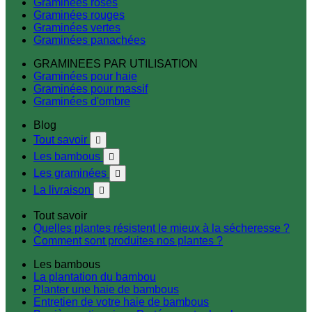
Graminées roses
Graminées rouges
Graminées vertes
Graminées panachées
GRAMINEES PAR UTILISATION
Graminées pour haie
Graminées pour massif
Graminées d'ombre
Blog
Tout savoir

Les bambous

Les graminées

La livraison

Tout savoir
Quelles plantes résistent le mieux à la sécheresse ?
Comment sont produites nos plantes ?
Les bambous
La plantation du bambou
Planter une haie de bambous
Entretien de votre haie de bambous