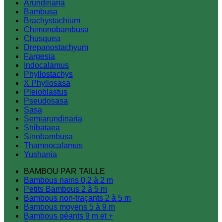
Arundinaria
Bambusa
Brachystachium
Chimonobambusa
Chusquea
Drepanostachyum
Fargesia
Indocalamus
Phyllostachys
X Phyllosasa
Pleioblastus
Pseudosasa
Sasa
Semiarundinaria
Shibataea
Sinobambusa
Thamnocalamus
Yushania
BAMBOU PAR TAILLE
Bambous nains 0,2 à 2 m
Petits Bambous 2 à 5 m
Bambous non-traçants 2 à 5 m
Bambous moyens 5 à 9 m
Bambous géants 9 m et +