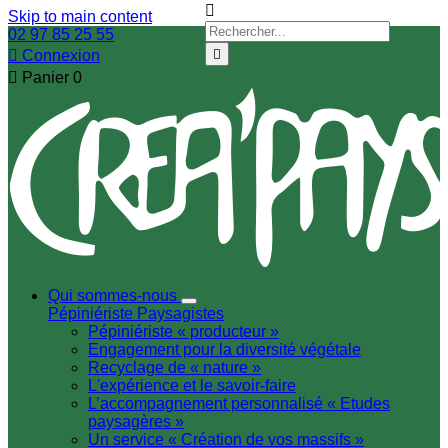

Skip to main content
02 97 85 25 55

Connexion


Panier
0
Qui sommes-nous
Pépiniériste
Paysagistes
Pépiniériste « producteur »
Engagement pour la diversité végétale
Recyclage de « nature »
L'expérience et le savoir-faire
L’accompagnement personnalisé « Etudes
paysagères »
Un service « Création de vos massifs »