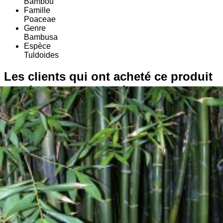
Bambou
Famille
Poaceae
Genre
Bambusa
Espèce
Tuldoides
Les clients qui ont acheté ce produit
ont également acheté :
Bientôt disponible