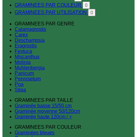
GRAMINEES PAR COULEUR

GRAMINEES PAR UTILISATION

GRAMINEES PAR GENRE
Calamagrostis
Carex
Deschampsia
Eragrostis
Festuca
Miscanthus
Molinia
Muhlenbergia
Panicum
Pennisetum
Poa
Stipa
GRAMINEES PAR TAILLE
Graminée basse 15/50 cm
Graminée moyenne 50/120cm
Graminée haute 120cm / +
GRAMINEES PAR COULEUR
Graminées bleues