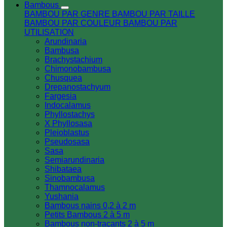
Bambous
BAMBOU PAR GENRE
BAMBOU PAR TAILLE
BAMBOU PAR COULEUR
BAMBOU PAR
UTILISATION
Arundinaria
Bambusa
Brachystachium
Chimonobambusa
Chusquea
Drepanostachyum
Fargesia
Indocalamus
Phyllostachys
X Phyllosasa
Pleioblastus
Pseudosasa
Sasa
Semiarundinaria
Shibataea
Sinobambusa
Thamnocalamus
Yushania
Bambous nains 0,2 à 2 m
Petits Bambous 2 à 5 m
Bambous non-traçants 2 à 5 m