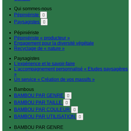
Qui sommes-nous
Pépiniériste

Paysagistes

Pépiniériste
Pépiniériste « producteur »
Engagement pour la diversité végétale
Recyclage de « nature »
Paysagistes
L'expérience et le savoir-faire
L’accompagnement personnalisé « Etudes paysagères
»
Un service « Création de vos massifs »
Bambous
BAMBOU PAR GENRE

BAMBOU PAR TAILLE

BAMBOU PAR COULEUR

BAMBOU PAR UTILISATION

BAMBOU PAR GENRE