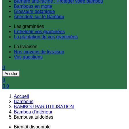
Barrière anti-racine : Protéger votre bambou
Bambous en motte
Glossaire botanique
Anecdote sur le Bambou
Les graminées
Entretenir vos graminées
La plantation de vos graminées
La livraison
Nos moyens de livraison
Vos questions

Annuler


0
Accueil
Bambous
BAMBOU PAR UTILISATION
Bambou d'intérieur
Bambusa tuldoides
Bientôt disponible