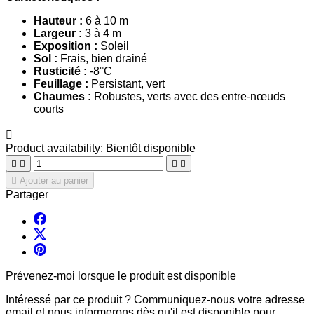
Hauteur :
6 à 10 m
Largeur :
3 à 4 m
Exposition :
Soleil
Sol :
Frais, bien drainé
Rusticité :
-8°C
Feuillage :
Persistant, vert
Chaumes :
Robustes, verts avec des entre-nœuds
courts

Product availability:
Bientôt disponible





Ajouter au panier
Partager
Prévenez-moi lorsque le produit est disponible
Intéressé par ce produit ? Communiquez-nous votre adresse
email et nous informerons dès qu'il est disponible pour