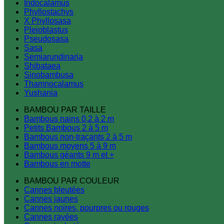
Indocalamus
Phyllostachys
X Phyllosasa
Pleioblastus
Pseudosasa
Sasa
Semiarundinaria
Shibataea
Sinobambusa
Thamnocalamus
Yushania
BAMBOU PAR TAILLE
Bambous nains 0,2 à 2 m
Petits Bambous 2 à 5 m
Bambous non-traçants 2 à 5 m
Bambous moyens 5 à 9 m
Bambous géants 9 m et +
Bambous en motte
BAMBOU PAR COULEUR
Cannes bleutées
Cannes jaunes
Cannes noires, pourpres ou rouges
Cannes rayées