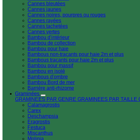
Cannes bleutées
Cannes jaunes
Cannes noires, pourpres ou rouges
Cannes rayées
Cannes tachetées
Cannes vertes
Bambou d'intérieur
Bambou de collection
Bambou pour haie
Bambous non-traçants pour haie 2m et plus
Bambous traçants pour haie 2m et plus
Bambou pour massif
Bambou en isolé
Bambous d'ombre
Bambou Bord de mer
Barrière anti-rhizome
Graminées
GRAMINEES PAR GENRE
GRAMINEES PAR TAILLE
Calamagrostis
Carex
Deschampsia
Eragrostis
Festuca
Miscanthus
Molinia