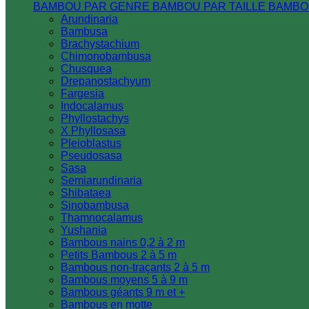
BAMBOU PAR GENRE
BAMBOU PAR TAILLE
BAMBO
Arundinaria
Bambusa
Brachystachium
Chimonobambusa
Chusquea
Drepanostachyum
Fargesia
Indocalamus
Phyllostachys
X Phyllosasa
Pleioblastus
Pseudosasa
Sasa
Semiarundinaria
Shibataea
Sinobambusa
Thamnocalamus
Yushania
Bambous nains 0,2 à 2 m
Petits Bambous 2 à 5 m
Bambous non-traçants 2 à 5 m
Bambous moyens 5 à 9 m
Bambous géants 9 m et +
Bambous en motte