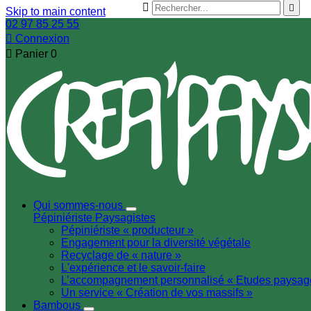


Skip to main content
02 97 85 25 55

Connexion

Panier
0
Qui sommes-nous
Pépiniériste
Paysagistes
Pépiniériste « producteur »
Engagement pour la diversité végétale
Recyclage de « nature »
L'expérience et le savoir-faire
L’accompagnement personnalisé « Etudes paysag
Un service « Création de vos massifs »
Bambous