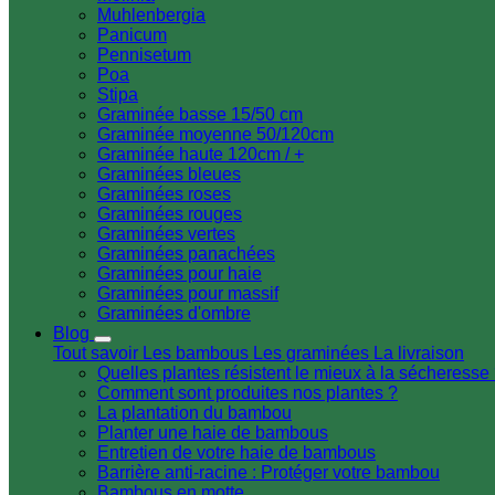
Muhlenbergia
Panicum
Pennisetum
Poa
Stipa
Graminée basse 15/50 cm
Graminée moyenne 50/120cm
Graminée haute 120cm / +
Graminées bleues
Graminées roses
Graminées rouges
Graminées vertes
Graminées panachées
Graminées pour haie
Graminées pour massif
Graminées d'ombre
Blog
Tout savoir
Les bambous
Les graminées
La livraison
Quelles plantes résistent le mieux à la sécheresse
Comment sont produites nos plantes ?
La plantation du bambou
Planter une haie de bambous
Entretien de votre haie de bambous
Barrière anti-racine : Protéger votre bambou
Bambous en motte