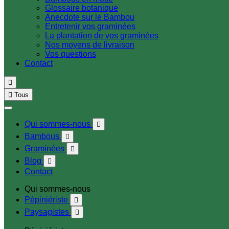
Glossaire botanique
Anecdote sur le Bambou
Entretenir vos graminées
La plantation de vos graminées
Nos moyens de livraison
Vos questions
Contact


Tous
Qui sommes-nous

Bambous

Graminées

Blog

Contact
Qui sommes-nous
Pépiniériste

Paysagistes
