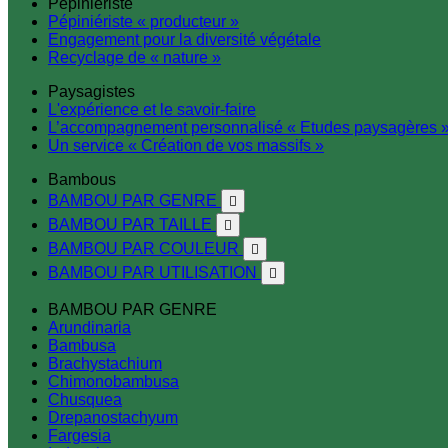
Pépiniériste
Pépiniériste « producteur »
Engagement pour la diversité végétale
Recyclage de « nature »
Paysagistes
L'expérience et le savoir-faire
L’accompagnement personnalisé « Etudes paysagères 
Un service « Création de vos massifs »
Bambous
BAMBOU PAR GENRE

BAMBOU PAR TAILLE

BAMBOU PAR COULEUR

BAMBOU PAR UTILISATION

BAMBOU PAR GENRE
Arundinaria
Bambusa
Brachystachium
Chimonobambusa
Chusquea
Drepanostachyum
Fargesia