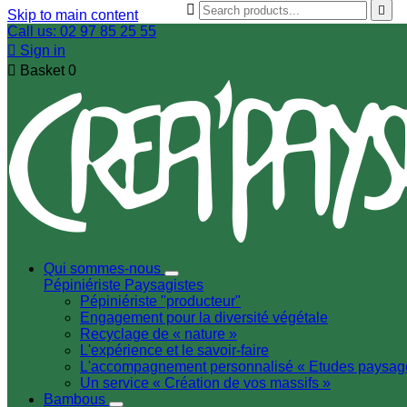


Skip to main content
Call us: 02 97 85 25 55

Sign in

Basket
0
Qui sommes-nous
Pépiniériste
Paysagistes
Pépiniériste "producteur"
Engagement pour la diversité végétale
Recyclage de « nature »
L'expérience et le savoir-faire
L'accompagnement personnalisé « Etudes paysag
Un service « Création de vos massifs »
Bambous