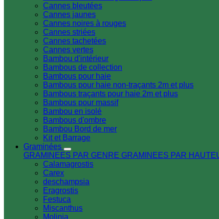
Cannes bleutées
Cannes jaunes
Cannes noires à rouges
Cannes striées
Cannes tachetées
Cannes vertes
Bambou d'intérieur
Bambous de collection
Bambous pour haie
Bambous pour haie non-traçants 2m et plus
Bambous traçants pour haie 2m et plus
Bambous pour massif
Bambou en isolé
Bambous d'ombre
Bambou Bord de mer
Kit et Barrage
Graminées
GRAMINEES PAR GENRE
GRAMINEES PAR HAUT
Calamagrostis
Carex
deschampsia
Eragrostis
Festuca
Miscanthus
Molinia