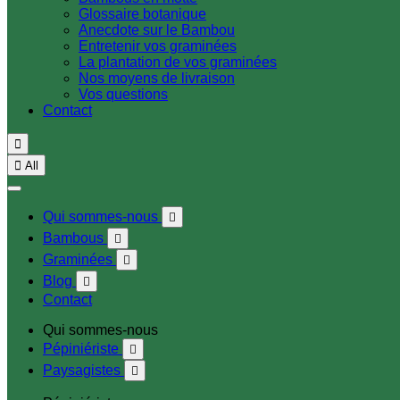
Glossaire botanique
Anecdote sur le Bambou
Entretenir vos graminées
La plantation de vos graminées
Nos moyens de livraison
Vos questions
Contact


All
Qui sommes-nous

Bambous

Graminées

Blog

Contact
Qui sommes-nous
Pépiniériste

Paysagistes
