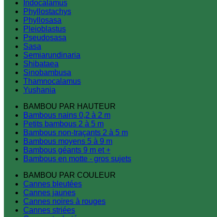
Indocalamus
Phyllostachys
Phyllosasa
Pleioblastus
Pseudosasa
Sasa
Semiarundinaria
Shibataea
Sinobambusa
Thamnocalamus
Yushania
BAMBOU PAR HAUTEUR
Bambous nains 0,2 à 2 m
Petits bambous 2 à 5 m
Bambous non-traçants 2 à 5 m
Bambous moyens 5 à 9 m
Bambous géants 9 m et +
Bambous en motte - gros sujets
BAMBOU PAR COULEUR
Cannes bleutées
Cannes jaunes
Cannes noires à rouges
Cannes striées