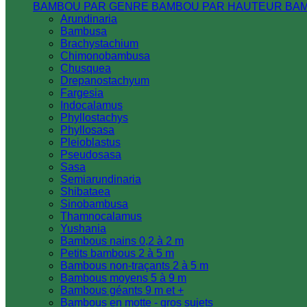
BAMBOU PAR GENRE
BAMBOU PAR HAUTEUR
BA
Arundinaria
Bambusa
Brachystachium
Chimonobambusa
Chusquea
Drepanostachyum
Fargesia
Indocalamus
Phyllostachys
Phyllosasa
Pleioblastus
Pseudosasa
Sasa
Semiarundinaria
Shibataea
Sinobambusa
Thamnocalamus
Yushania
Bambous nains 0,2 à 2 m
Petits bambous 2 à 5 m
Bambous non-traçants 2 à 5 m
Bambous moyens 5 à 9 m
Bambous géants 9 m et +
Bambous en motte - gros sujets