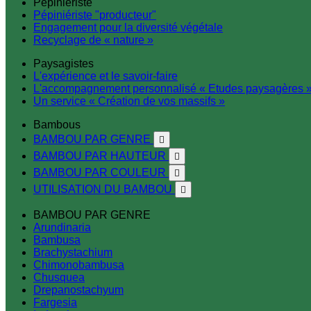
Pépiniériste
Pépiniériste "producteur"
Engagement pour la diversité végétale
Recyclage de « nature »
Paysagistes
L'expérience et le savoir-faire
L'accompagnement personnalisé « Etudes paysagères 
Un service « Création de vos massifs »
Bambous
BAMBOU PAR GENRE

BAMBOU PAR HAUTEUR

BAMBOU PAR COULEUR

UTILISATION DU BAMBOU

BAMBOU PAR GENRE
Arundinaria
Bambusa
Brachystachium
Chimonobambusa
Chusquea
Drepanostachyum
Fargesia