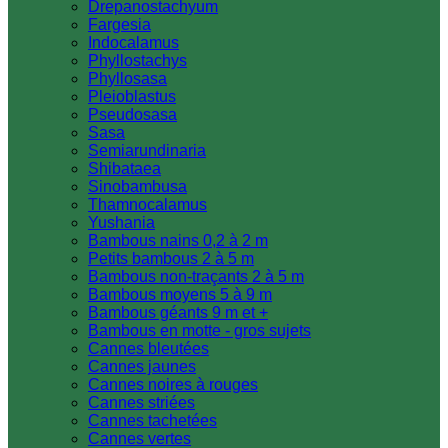
Drepanostachyum
Fargesia
Indocalamus
Phyllostachys
Phyllosasa
Pleioblastus
Pseudosasa
Sasa
Semiarundinaria
Shibataea
Sinobambusa
Thamnocalamus
Yushania
Bambous nains 0,2 à 2 m
Petits bambous 2 à 5 m
Bambous non-traçants 2 à 5 m
Bambous moyens 5 à 9 m
Bambous géants 9 m et +
Bambous en motte - gros sujets
Cannes bleutées
Cannes jaunes
Cannes noires à rouges
Cannes striées
Cannes tachetées
Cannes vertes