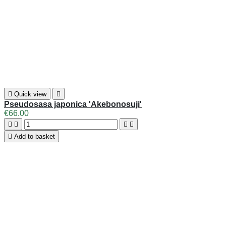

Quick view

Pseudosasa japonica 'Akebonosuji'
€66.00





Add to basket