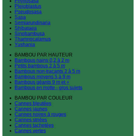
Phyllosasa
Pleioblastus
Pseudosasa
Sasa
Semiarundinaria
Shibataea
Sinobambusa
Thamnocalamus
Yushania
BAMBOU PAR HAUTEUR
Bambous nains 0,2 à 2 m
Petits bambous 2 à 5 m
Bambous non-traçants 2 à 5 m
Bambous moyens 5 à 9 m
Bambous géants 9 m et +
Bambous en motte - gros sujets
BAMBOU PAR COULEUR
Cannes bleutées
Cannes jaunes
Cannes noires à rouges
Cannes striées
Cannes tachetées
Cannes vertes