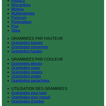
Festuca
Miscanthus
Molinia
Mulhenbergia
Panicum
Pennisetum
Poa
Stipa
GRAMINEES PAR HAUTEUR
Graminées basses
Graminées moyennes
Graminées hautes
GRAMINEES PAR COULEUR
Graminées bleues
Graminées roses
Graminées rouges
Graminées vertes
Graminées panachées
UTILISATION DES GRAMINEES
Graminées pour haie
Graminées pour massif
Graminées d'ombre