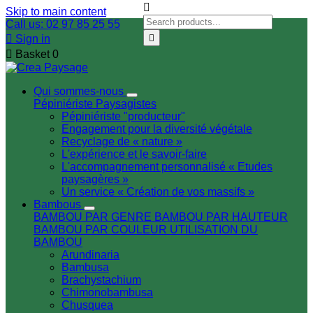

Skip to main content
Call us: 02 97 85 25 55

Sign in


Basket
0
Qui sommes-nous
Pépiniériste
Paysagistes
Pépiniériste "producteur"
Engagement pour la diversité végétale
Recyclage de « nature »
L'expérience et le savoir-faire
L'accompagnement personnalisé « Etudes
paysagères »
Un service « Création de vos massifs »
Bambous
BAMBOU PAR GENRE
BAMBOU PAR HAUTEUR
BAMBOU PAR COULEUR
UTILISATION DU
BAMBOU
Arundinaria
Bambusa
Brachystachium
Chimonobambusa
Chusquea