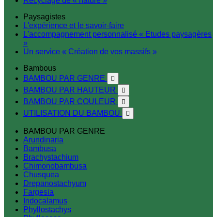
Recyclage de « nature »
Paysagistes
L'expérience et le savoir-faire
L'accompagnement personnalisé « Etudes paysagères
»
Un service « Création de vos massifs »
Bambous
BAMBOU PAR GENRE

BAMBOU PAR HAUTEUR

BAMBOU PAR COULEUR

UTILISATION DU BAMBOU

BAMBOU PAR GENRE
Arundinaria
Bambusa
Brachystachium
Chimonobambusa
Chusquea
Drepanostachyum
Fargesia
Indocalamus
Phyllostachys