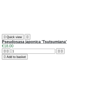

Quick view

Pseudosasa japonica 'Tsutsumiana'
€18.00





Add to basket