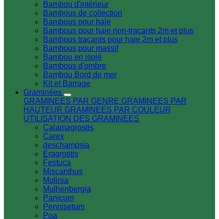
Bambou d'intérieur
Bambous de collection
Bambous pour haie
Bambous pour haie non-traçants 2m et plus
Bambous traçants pour haie 2m et plus
Bambous pour massif
Bambou en isolé
Bambous d'ombre
Bambou Bord de mer
Kit et Barrage
Graminées
GRAMINEES PAR GENRE
GRAMINEES PAR
HAUTEUR
GRAMINEES PAR COULEUR
UTILISATION DES GRAMINEES
Calamagrostis
Carex
deschampsia
Eragrostis
Festuca
Miscanthus
Molinia
Mulhenbergia
Panicum
Pennisetum
Poa