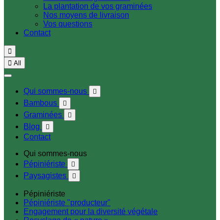
La plantation de vos graminées
Nos moyens de livraison
Vos questions
Contact


All
Qui sommes-nous

Bambous

Graminées

Blog

Contact
Qui sommes-nous
Pépiniériste

Paysagistes

Pépiniériste
Pépiniériste "producteur"
Engagement pour la diversité végétale