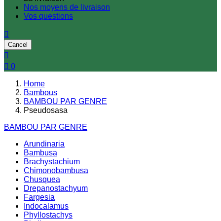
Nos moyens de livraison
Vos questions

Cancel


0
Home
Bambous
BAMBOU PAR GENRE
Pseudosasa
BAMBOU PAR GENRE
Arundinaria
Bambusa
Brachystachium
Chimonobambusa
Chusquea
Drepanostachyum
Fargesia
Indocalamus
Phyllostachys