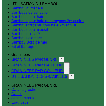
UTILISATION DU BAMBOU
Bambou d'intérieur
Bambous de collection
Bambous pour haie
Bambous pour haie non-traçants 2m et plus
Bambous traçants pour haie 2m et plus
Bambous pour massif
Bambou en isolé
Bambous d'ombre
Bambou Bord de mer
Kit et Barrage
Graminées
GRAMINEES PAR GENRE

GRAMINEES PAR HAUTEUR

GRAMINEES PAR COULEUR

UTILISATION DES GRAMINEES

GRAMINEES PAR GENRE
Calamagrostis
Carex
deschampsia
Eragrostis