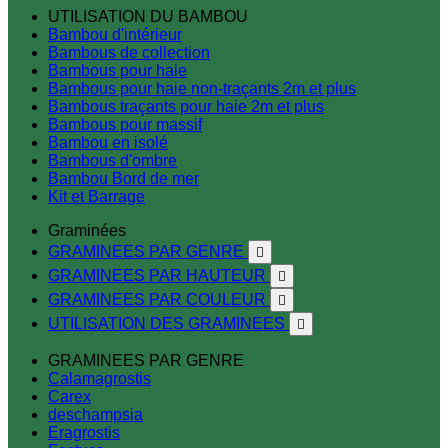
UTILISATION DU BAMBOU
Bambou d'intérieur
Bambous de collection
Bambous pour haie
Bambous pour haie non-traçants 2m et plus
Bambous traçants pour haie 2m et plus
Bambous pour massif
Bambou en isolé
Bambous d'ombre
Bambou Bord de mer
Kit et Barrage
Graminées
GRAMINEES PAR GENRE

GRAMINEES PAR HAUTEUR

GRAMINEES PAR COULEUR

UTILISATION DES GRAMINEES

GRAMINEES PAR GENRE
Calamagrostis
Carex
deschampsia
Eragrostis