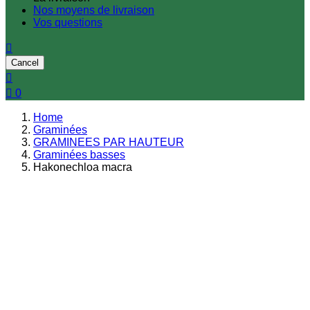
Nos moyens de livraison
Vos questions

Cancel


0
Home
Graminées
GRAMINEES PAR HAUTEUR
Graminées basses
Hakonechloa macra