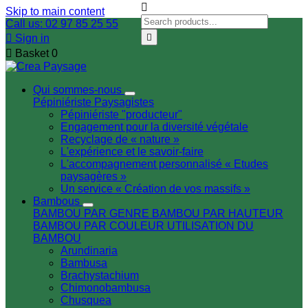

Skip to main content
Call us: 02 97 85 25 55

Sign in


Basket
0
Qui sommes-nous
Pépiniériste
Paysagistes
Pépiniériste "producteur"
Engagement pour la diversité végétale
Recyclage de « nature »
L'expérience et le savoir-faire
L'accompagnement personnalisé « Etudes
paysagères »
Un service « Création de vos massifs »
Bambous
BAMBOU PAR GENRE
BAMBOU PAR HAUTEUR
BAMBOU PAR COULEUR
UTILISATION DU
BAMBOU
Arundinaria
Bambusa
Brachystachium
Chimonobambusa
Chusquea