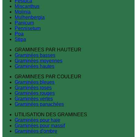
Festuca
Miscanthus
Molinia
Mulhenbergia
Panicum
Pennisetum
Poa
Stipa
GRAMINEES PAR HAUTEUR
Graminées basses
Graminées moyennes
Graminées hautes
GRAMINEES PAR COULEUR
Graminées bleues
Graminées roses
Graminées rouges
Graminées vertes
Graminées panachées
UTILISATION DES GRAMINEES
Graminées pour haie
Graminées pour massif
Graminées d'ombre