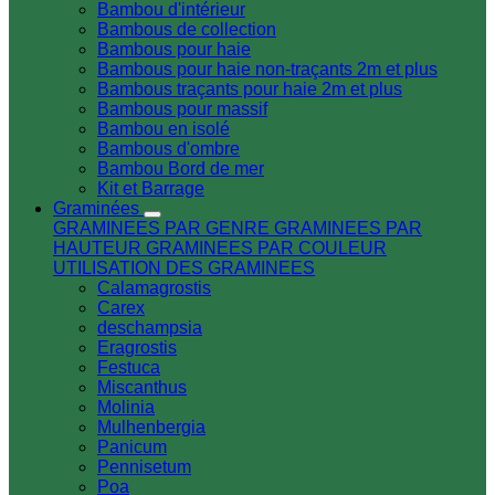
Bambou d'intérieur
Bambous de collection
Bambous pour haie
Bambous pour haie non-traçants 2m et plus
Bambous traçants pour haie 2m et plus
Bambous pour massif
Bambou en isolé
Bambous d'ombre
Bambou Bord de mer
Kit et Barrage
Graminées
GRAMINEES PAR GENRE
GRAMINEES PAR
HAUTEUR
GRAMINEES PAR COULEUR
UTILISATION DES GRAMINEES
Calamagrostis
Carex
deschampsia
Eragrostis
Festuca
Miscanthus
Molinia
Mulhenbergia
Panicum
Pennisetum
Poa