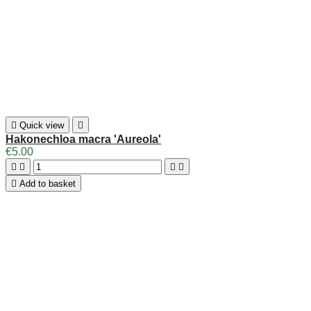

Quick view

Hakonechloa macra 'Aureola'
€5.00





Add to basket