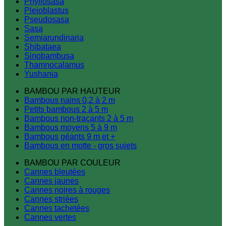
Phyllosasa
Pleioblastus
Pseudosasa
Sasa
Semiarundinaria
Shibataea
Sinobambusa
Thamnocalamus
Yushania
BAMBOU PAR HAUTEUR
Bambous nains 0,2 à 2 m
Petits bambous 2 à 5 m
Bambous non-traçants 2 à 5 m
Bambous moyens 5 à 9 m
Bambous géants 9 m et +
Bambous en motte - gros sujets
BAMBOU PAR COULEUR
Cannes bleutées
Cannes jaunes
Cannes noires à rouges
Cannes striées
Cannes tachetées
Cannes vertes