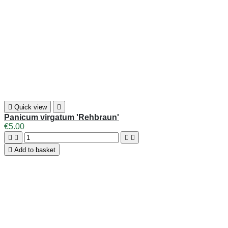

Quick view

Panicum virgatum 'Rehbraun'
€5.00





Add to basket