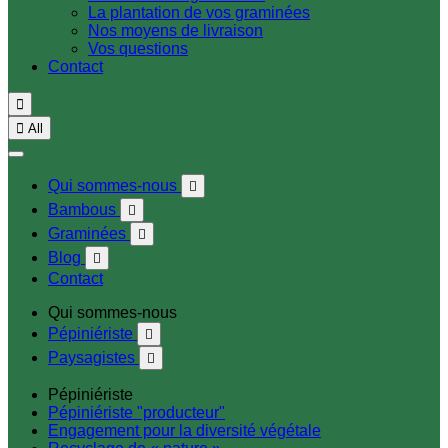
La plantation de vos graminées
Nos moyens de livraison
Vos questions
Contact


All
Qui sommes-nous

Bambous

Graminées

Blog

Contact
Qui sommes-nous
Pépiniériste

Paysagistes

Pépiniériste
Pépiniériste "producteur"
Engagement pour la diversité végétale