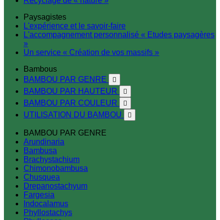
Recyclage de « nature »
Paysagistes
L'expérience et le savoir-faire
L'accompagnement personnalisé « Etudes paysagères
»
Un service « Création de vos massifs »
Bambous
BAMBOU PAR GENRE

BAMBOU PAR HAUTEUR

BAMBOU PAR COULEUR

UTILISATION DU BAMBOU

BAMBOU PAR GENRE
Arundinaria
Bambusa
Brachystachium
Chimonobambusa
Chusquea
Drepanostachyum
Fargesia
Indocalamus
Phyllostachys