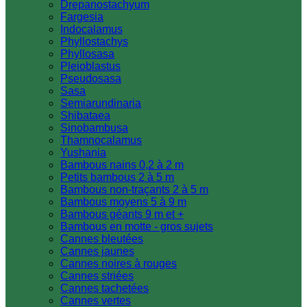
Drepanostachyum
Fargesia
Indocalamus
Phyllostachys
Phyllosasa
Pleioblastus
Pseudosasa
Sasa
Semiarundinaria
Shibataea
Sinobambusa
Thamnocalamus
Yushania
Bambous nains 0,2 à 2 m
Petits bambous 2 à 5 m
Bambous non-traçants 2 à 5 m
Bambous moyens 5 à 9 m
Bambous géants 9 m et +
Bambous en motte - gros sujets
Cannes bleutées
Cannes jaunes
Cannes noires à rouges
Cannes striées
Cannes tachetées
Cannes vertes