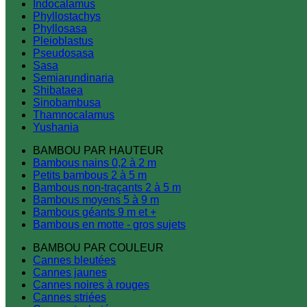
Indocalamus
Phyllostachys
Phyllosasa
Pleioblastus
Pseudosasa
Sasa
Semiarundinaria
Shibataea
Sinobambusa
Thamnocalamus
Yushania
BAMBOU PAR HAUTEUR
Bambous nains 0,2 à 2 m
Petits bambous 2 à 5 m
Bambous non-traçants 2 à 5 m
Bambous moyens 5 à 9 m
Bambous géants 9 m et +
Bambous en motte - gros sujets
BAMBOU PAR COULEUR
Cannes bleutées
Cannes jaunes
Cannes noires à rouges
Cannes striées