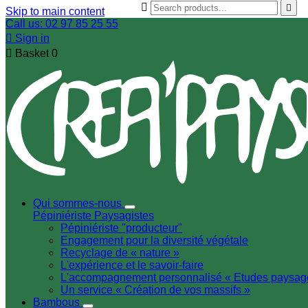


Skip to main content
Call us: 02 97 85 25 55

Sign in

Basket
0
Qui sommes-nous
Pépiniériste
Paysagistes
Pépiniériste "producteur"
Engagement pour la diversité végétale
Recyclage de « nature »
L'expérience et le savoir-faire
L'accompagnement personnalisé « Etudes paysag
Un service « Création de vos massifs »
Bambous