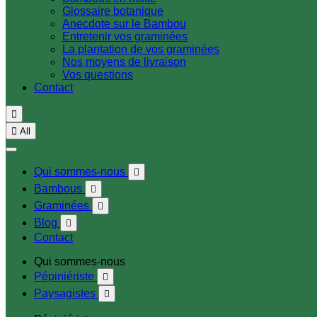
Glossaire botanique
Anecdote sur le Bambou
Entretenir vos graminées
La plantation de vos graminées
Nos moyens de livraison
Vos questions
Contact


All
Qui sommes-nous

Bambous

Graminées

Blog

Contact
Qui sommes-nous
Pépiniériste

Paysagistes
