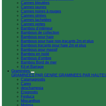
Cannes bleutées
Cannes jaunes
Cannes noires à rouges
Cannes striées
Cannes tachetées
Cannes vertes
Bambou d'intérieur
Bambous de collection
Bambous pour haie
Bambous pour haie non-traçants 2m et plus
Bambous traçants pour haie 2m et plus
Bambous pour massif
Bambou en isolé
Bambous d'ombre
Bambou Bord de mer
Kit et Barrage
Graminées
GRAMINEES PAR GENRE
GRAMINEES PAR HAUT
Calamagrostis
Carex
deschampsia
Eragrostis
Festuca
Miscanthus
Molinia