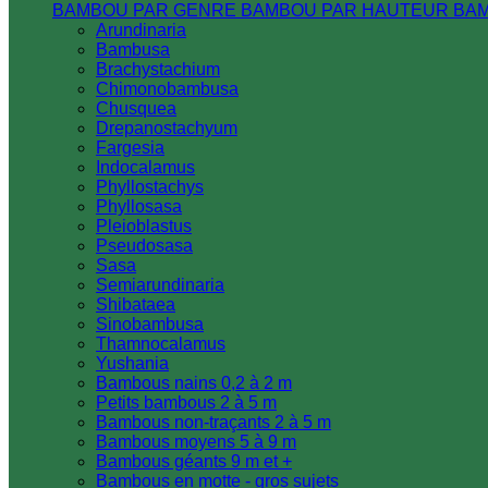
BAMBOU PAR GENRE
BAMBOU PAR HAUTEUR
BA
Arundinaria
Bambusa
Brachystachium
Chimonobambusa
Chusquea
Drepanostachyum
Fargesia
Indocalamus
Phyllostachys
Phyllosasa
Pleioblastus
Pseudosasa
Sasa
Semiarundinaria
Shibataea
Sinobambusa
Thamnocalamus
Yushania
Bambous nains 0,2 à 2 m
Petits bambous 2 à 5 m
Bambous non-traçants 2 à 5 m
Bambous moyens 5 à 9 m
Bambous géants 9 m et +
Bambous en motte - gros sujets