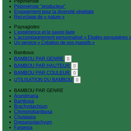
Pépiniériste
Pépiniériste "producteur"
Engagement pour la diversité végétale
Recyclage de « nature »
Paysagistes
L'expérience et le savoir-faire
L'accompagnement personnalisé « Etudes paysagères 
Un service « Création de vos massifs »
Bambous
BAMBOU PAR GENRE

BAMBOU PAR HAUTEUR

BAMBOU PAR COULEUR

UTILISATION DU BAMBOU

BAMBOU PAR GENRE
Arundinaria
Bambusa
Brachystachium
Chimonobambusa
Chusquea
Drepanostachyum
Fargesia